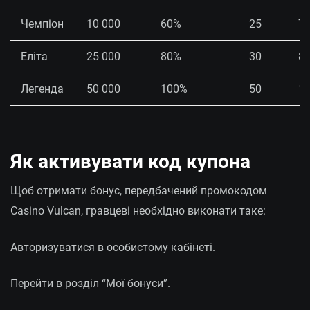
Чемпіон
10 000
60%
25
7
Еліта
25 000
80%
30
8
Легенда
50 000
100%
50
1
Як активувати код купона
Щоб отримати бонус, передбачений промокодом
Casino Vulcan, гравцеві необхідно виконати таке:
Авторизуватися в особистому кабінеті.
Перейти в розділ “Мої бонуси”.