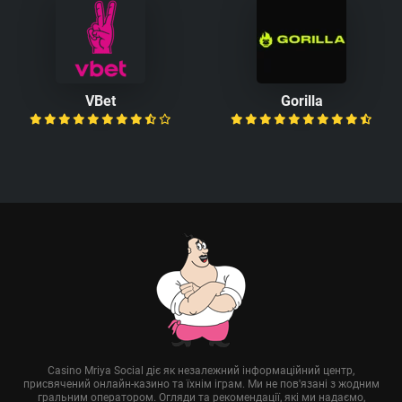
VBet
Gorilla
Casino Mriya Social діє як незалежний інформаційний центр,
присвячений онлайн-казино та їхнім іграм. Ми не пов'язані з жодним
гральним оператором. Огляди та рекомендації, які ми надаємо,