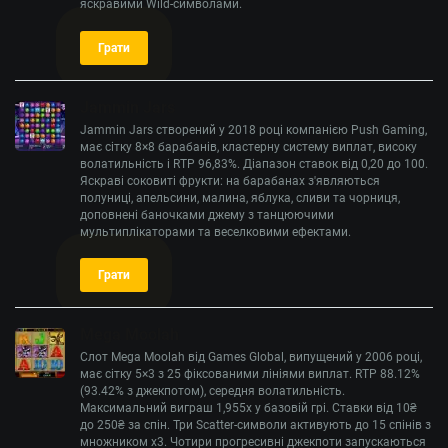
яскравими Wild-символами.
Грати
Jammin Jars
Jammin Jars створений у 2018 році компанією Push Gaming,
має сітку 8×8 барабанів, кластерну систему виплат, високу
волатильність і RTP 96,83%. Діапазон ставок від 0,20 до 100.
Яскраві соковиті фрукти: на барабанах з'являються
полуниці, апельсини, малина, яблука, сливи та чорниця,
доповнені баночками джему з танцюючими
мультиплікаторами та веселковими ефектами.
Грати
Mega Moolah
Слот Mega Moolah від Games Global, випущений у 2006 році,
має сітку 5×3 з 25 фіксованими лініями виплат. RTP 88.12%
(93.42% з джекпотом), середня волатильність.
Максимальний виграш 1,955x у базовій грі. Ставки від 10₴
до 250₴ за спін. Три Scatter-символи активують до 15 спінів з
множником x3. Чотири прогресивні джекпоти запускаються