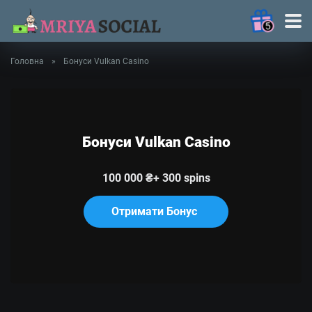
5
Головна
»
Бонуси Vulkan Casino
MRIYA2025
— 120FS у
Fortune Fish
Грати
Frenzy: Bonus
Бонуси Vulkan Casino
Combo
100 000 ₴+ 300 spins
MRIYA2025
— 77FS у Big
Грати
Catch Bonanza:
Отримати Бонус
Perfect Haul
MRIYAON
— 25FS у Sun of
Грати
Egypt 5