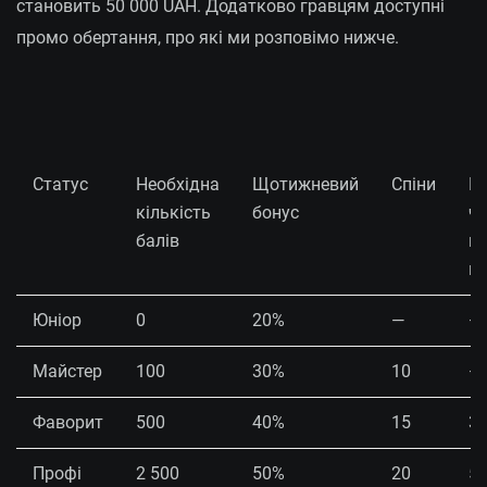
становить 50 000 UAH. Додатково гравцям доступні
промо обертання, про які ми розповімо нижче.
Статус
Необхідна
Щотижневий
Спіни
П
кількість
бонус
ч
балів
ко
ме
Юніор
0
20%
—
—
Майстер
100
30%
10
—
Фаворит
500
40%
15
3
Профі
2 500
50%
20
5