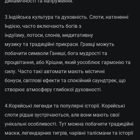
динамічності та напруження.
3.Індійська культура та духовність. Слоти, натхненні
Індією, часто включають богів з
індуїзму, лотоси, слонів, медитативну
музику та традиційні прикраси. Гравці можуть
побачити символи Ганеші, бога мудрості та
процвітання, або Крішни, який уособлює гармонію та
силу. Часто такі автомати мають містичні
бонуси, світлові ефекти та спокійний саундтрек, що
створює атмосферу глибокої духовності.
4.Корейські легенди та популярні історії. Корейські
слоти рідше зустрічаються, але вони мають свої
унікальні особливості. Тут можна побачити традиційні
маски, легендарних тигрів, чарівні талісмани та історії