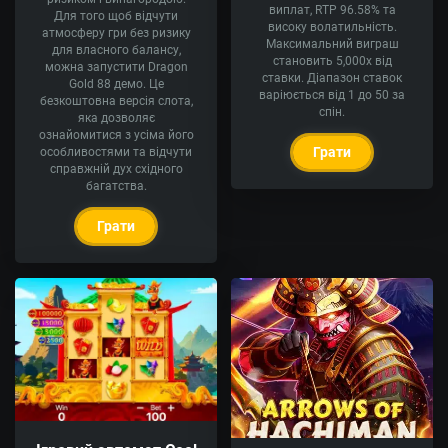
виплат, RTP 96.58% та
Для того щоб відчути
MRIYA2025
високу волатильність.
атмосферу гри без ризику
— 100 спінів у
Максимальний виграш
Грати
для власного балансу,
Osiris Gold: Hold
становить 5,000x від
можна запустити Dragon
ставки. Діапазон ставок
'n' Link
Gold 88 демо. Це
варіюється від 1 до 50 за
безкоштовна версія слота,
спін.​
яка дозволяє
MRIYA2025
ознайомитися з усіма його
Грати
особливостями та відчути
— 77FS у Big
Грати
справжній дух східного
Catch Bonanza:
багатства.
Perfect Haul
Грати