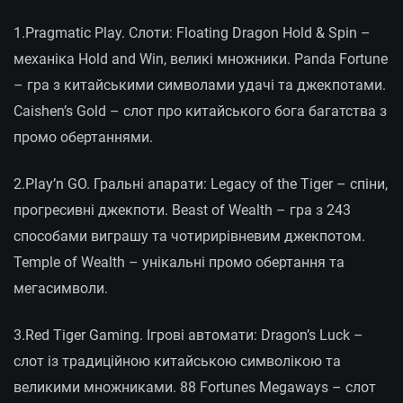
1.Pragmatic Play. Слоти: Floating Dragon Hold & Spin –
механіка Hold and Win, великі множники. Panda Fortune
– гра з китайськими символами удачі та джекпотами.
Caishen’s Gold – слот про китайського бога багатства з
промо обертаннями.
2.Play’n GO. Гральні апарати: Legacy of the Tiger – спіни,
прогресивні джекпоти. Beast of Wealth – гра з 243
способами виграшу та чотирирівневим джекпотом.
Temple of Wealth – унікальні промо обертання та
мегасимволи.
3.Red Tiger Gaming. Ігрові автомати: Dragon’s Luck –
слот із традиційною китайською символікою та
великими множниками. 88 Fortunes Megaways – слот