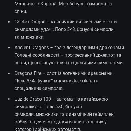
Мавпячого Короля. Має бонусні символи та
спіни.
Golden Dragon – класичний китайський слот із
символами удачі. Поле 5×3, бонусні символи
та множники.
Ancient Dragons – гра з легендарними драконами.
Головні особливості – прогресивний джекпот та
спіни, що активуються спеціальними символами.
Dragon’s Fire – слот із вогняними драконами.
Поле 5×4, функції множників, спінів та
спеціальних символів.
Luz de Draco 100 – автомат із китайською
символікою. Поле 5×6, бонусні
символи, множники та динамічний геймплей
роблять цей слот одним із найцікавіших у
категорії азійських автоматів.