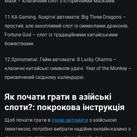
Mask – класичний слот з історичними масками.
11.KA Gaming. Азартні автомати: Big Three Dragons –
простий, але захопливий слот із символами драконів.
Fortune God – слот із традиційними китайськими
божествами.
12.Spinomenal. Гейм-автомати: 8 Lucky Charms –
класичні китайські символи удачі. Year of the Monkey –
присвячений східному календарю.
Як почати грати в азійські
слоти?: покрокова інструкція
Щоб почати грати в
ігрові автомати
з азійською
тематикою, потрібно вибрати надійне онлайн-казино з