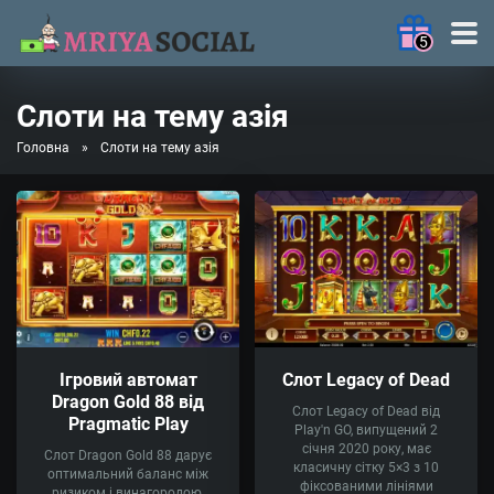
5
Слоти на тему азія
MRIYA2025
Головна
»
Слоти на тему азія
— 120FS у
Fortune Fish
Грати
Frenzy: Bonus
Combo
MRIYA2025
— 77FS у Big
Грати
Catch Bonanza:
Perfect Haul
Ігровий автомат
Слот Legacy of Dead
Dragon Gold 88 від
MRIYAON
Слот Legacy of Dead від
Pragmatic Play
Play'n GO, випущений 2
— 25FS у Sun of
Грати
січня 2020 року, має
Слот Dragon Gold 88 дарує
Egypt 5
класичну сітку 5×3 з 10
оптимальний баланс між
фіксованими лініями
ризиком і винагородою.