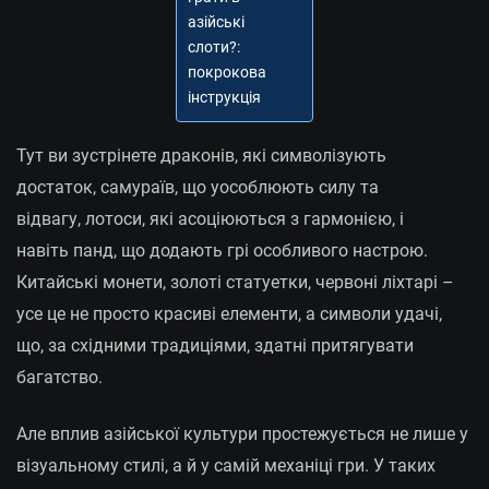
азійські
слоти?:
покрокова
інструкція
Тут ви зустрінете драконів, які символізують
достаток, самураїв, що уособлюють силу та
відвагу, лотоси, які асоціюються з гармонією, і
навіть панд, що додають грі особливого настрою.
Китайські монети, золоті статуетки, червоні ліхтарі –
усе це не просто красиві елементи, а символи удачі,
що, за східними традиціями, здатні притягувати
багатство.
Але вплив азійської культури простежується не лише у
візуальному стилі, а й у самій механіці гри. У таких