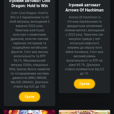
Ігровий автомат Cool
Ігровий автомат
Dragon: Hold to Win
Arrows Of Hachiman
Слот Cool Dragon: Hold to
Win із 3 барабанами та 45
Arrows Of Hachiman із
ліній виграшу, випущений 5
п’ятьма барабанами та
вересня 2024 року.
двадцятьма активними
Тематика азіатської
лініями виплат, випущений
культури з символами
у 2025 році. Тематика гри
драконів, золотих злитків,
занурює гравця у світ
червоних ліхтариків та
японської міфології,
традиційних китайських
зокрема до образу бога
фруктів. Слот має високу
війни Хачімана. Слот має
волатильність та RTP
високий рівень
96,1%. Максимальний
волатильності та RTP на
виграш 5500x, спеціальні
рівні 95.7%. Діапазон
Wild, Special, Bonus символи
ставок коливається від 0,2
та чотирирівнева система
до 10.
джекпотів (MINI, MINOR,
MAJOR, GRAND). Діапазон
Грати
ставок від 0,02 до 100.
Грати