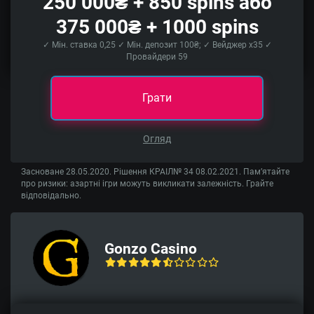
250 000₴ + 850 spins або
375 000₴ + 1000 spins
✓ Мін. ставка 0,25 ✓ Мін. депозит 100₴; ✓ Вейджер x35 ✓
Провайдери 59
Грати
Огляд
Засноване 28.05.2020. Рішення КРАІЛ№ 34 08.02.2021. Пам’ятайте
про ризики: азартні ігри можуть викликати залежність. Грайте
відповідально.
Gonzo Casino