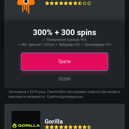
300% + 300 spins
✓ Повернення гравцю 96%
✓ Мін. депозит 100грн ✓ Вейджер x35 ✓ Провайдери 55+
Грати
Огляд
Засноване у 2019 році. Пам’ятайте про ризики: азартні ігри можуть
викликати залежність. Грайте відповідально.
Gorilla