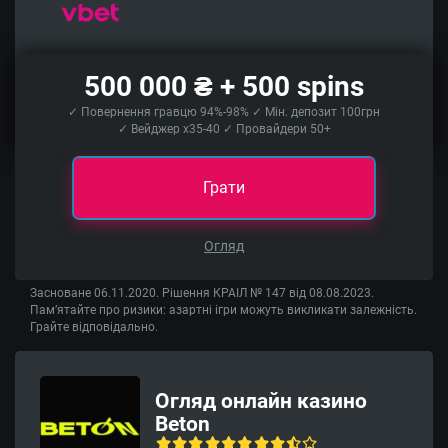
500 000 ₴ + 500 spins
✓ Повернення гравцю 94%-98% ✓ Мін. депозит 100грн
✓ Вейджер x35-40 ✓ Провайдери 50+
Грати
Огляд
Засноване 06.11.2020. Рішення КРАІЛ № 147 від 08.08.2023.
Пам’ятайте про ризики: азартні ігри можуть викликати залежність.
Грайте відповідально.
Огляд онлайн казино
Beton