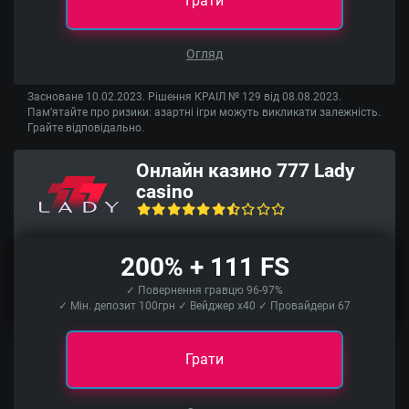
Грати
Огляд
Засноване 10.02.2023. Рішення КРАІЛ № 129 від 08.08.2023.
Пам’ятайте про ризики: азартні ігри можуть викликати залежність.
Грайте відповідально.
Онлайн казино 777 Lady
casino
200% + 111 FS
✓ Повернення гравцю 96-97%
✓ Мін. депозит 100грн ✓ Вейджер х40 ✓ Провайдери 67
Грати