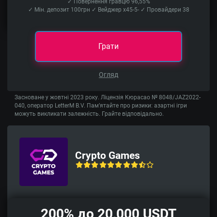
✓ Повернення гравцю 96,55%
✓ Мін. депозит 100грн ✓ Вейджер x45-5- ✓ Провайдери 38
Грати
Огляд
Засноване у жовтні 2023 року. Ліцензія Кюрасао № 8048/JAZ2022-
040, оператор LetterM B.V. Пам’ятайте про ризики: азартні ігри
можуть викликати залежність. Грайте відповідально.
Crypto Games
200% до 20,000 USDT