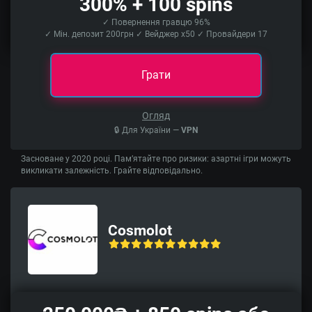
300% + 100 spins
✓ Повернення гравцю 96%
✓ Мін. депозит 200грн ✓ Вейджер x50 ✓ Провайдери 17
Грати
Огляд
🔒 Для України —
VPN
Засноване у 2020 році. Пам’ятайте про ризики: азартні ігри можуть
викликати залежність. Грайте відповідально.
Cosmolot