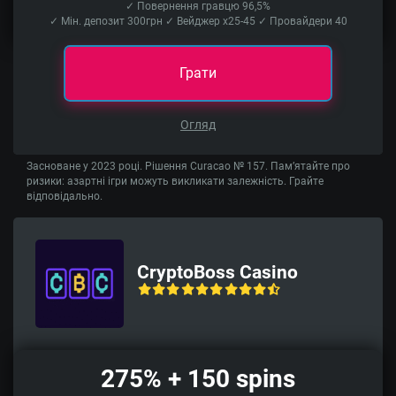
✓ Повернення гравцю 96,5%
✓ Мін. депозит 300грн ✓ Вейджер x25-45 ✓ Провайдери 40
Грати
Огляд
Засноване у 2023 році. Рішення Curacao № 157. Пам’ятайте про
ризики: азартні ігри можуть викликати залежність. Грайте
відповідально.
CryptoBoss Casino
275% + 150 spins