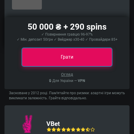
50 000 ₴ + 290 spins
✓ Повернення гравцю 96-97%
✓ Мін. депозит 50грн ✓ Вейджер x30-40 ✓ Провайдери 85+
Грати
Огляд
🔒 Для України —
VPN
Засноване у 2012 році. Пам’ятайте про ризики: азартні ігри можуть
викликати залежність. Грайте відповідально.
VBet