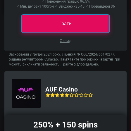
✓ Повернення гравцю 96.5%
✓ Мін. депозит 100грн ✓ Вейджер x35-45 ✓ Провайдери 36
Грати
Огляд
Заснований у грудні 2024 року. Ліцензія № OGL/2024/661/0277,
видана регулятором Curaçao. Пам’ятайте про ризики: азартні ігри
можуть викликати залежність. Грайте відповідально.
AUF Casino
250% + 150 spins