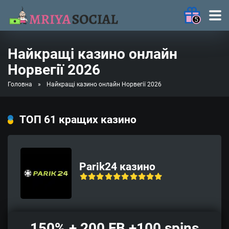
5
Найкращі казино онлайн
MRIYA2025
Норвегії 2026
— 120FS у
Fortune Fish
Грати
Головна
»
Найкращі казино онлайн Норвегії 2026
Frenzy: Bonus
Combo
ТОП 61 кращих казино
MRIYA2025
— 77FS у Big
Грати
Catch Bonanza:
Parik24 казино
Perfect Haul
MRIYAON
— 25FS у Sun of
Грати
Egypt 5
150% + 200 FB +100 spins