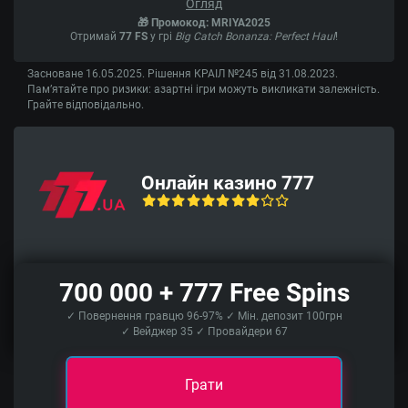
Огляд
🎁 Промокод: MRIYA2025
Отримай
77 FS
у грі
Big Catch Bonanza: Perfect Haul
!
Засноване 16.05.2025. Рішення КРАІЛ №245 від 31.08.2023.
Пам’ятайте про ризики: азартні ігри можуть викликати залежність.
Грайте відповідально.
Онлайн казино 777
700 000 + 777 Free Spins
✓ Повернення гравцю 96-97% ✓ Мін. депозит 100грн
✓ Вейджер 35 ✓ Провайдери 67
Грати