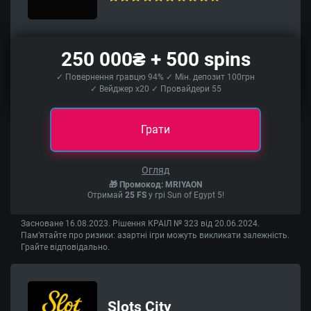
250 000₴ + 500 spins
✓ Повернення гравцю 94% ✓ Мін. депозит 100грн
✓ Вейджер x20 ✓ Провайдери 55
Грати
Огляд
🎁 Промокод: MRIYAON
Отримай
25 FS
у грі Sun of Egypt 5!
Засноване 16.08.2023. Рішення КРАІЛ № 323 від 20.06.2024.
Пам’ятайте про ризики: азартні ігри можуть викликати залежність.
Грайте відповідально.
Slots Сity