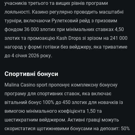
учасників третього та вищих рівнів програми
лояльності. Казино регулярно проводить масштабні
турніри, включаючи Рулетковий рейд з призовим
фондом 36 000 злотих при мінімальних ставках 4,50
злотих та промоакцію Kash Drops зі зрізом на 241 000
нагород у формі готівки без вейджеру, яка триватиме
до 4 січня 2026 року.
Спортивні бонуси
Malina Casino sport пропонує комплексну бонусну
програму для спортивних ставок, яка включає
вітальний бонус 100% до 450 злотих для новачків із
вимогою мінімального коефіцієнта 1,50 та
шестикратним вейджером. Активні гравці можуть
скористатися щотижневими бонусами на депозит: 50%