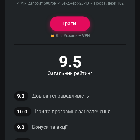
✓ Мін. депозит 500грн ✓ Вейджер x20-40 ✓ Провайдери 102
Грати
Для України —
VPN
9.5
Загальний рейтинг
Довіра і справедливість
9.0
Ігри та програмне забезпечення
10.0
Бонуси та акції
9.0