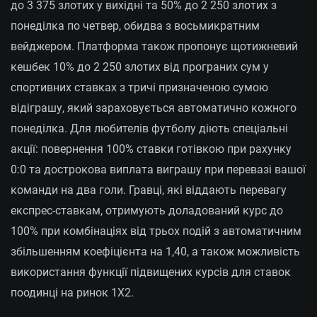
до 3 375 злотих у вихідні та 50% до 2 250 злотих з
понеділка по четвер, обидва з восьмикратним
вейджером. Платформа також пропонує щотижневий
кешбек 10% до 2 250 злотих від програних сум у
спортивних ставках з тричі призначеною сумою
відіграшу, який зараховується автоматично кожного
понеділка. Для любителів футболу діють спеціальні
акції: повернення 100% ставки готівкою при рахунку
0:0 та дострокова виплата виграшу при перевазі вашої
команди на два голи. Гравці, які віддають перевагу
експрес-ставкам, отримують доладований курс до
100% при комбінаціях від трьох подій з автоматичним
збільшенням коефіцієнта на 1,40, а також можливість
використання функції підвищених курсів для ставок
поодинці на ринок 1X2.