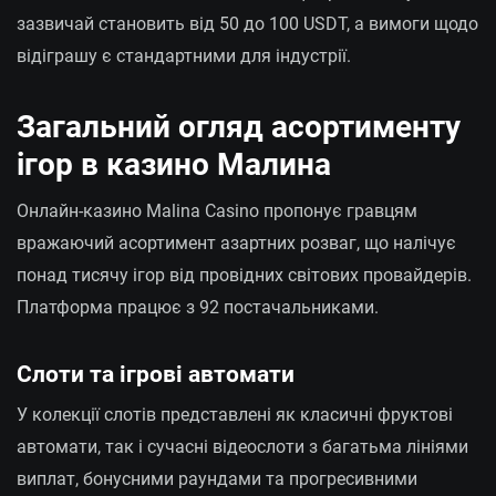
зазвичай становить від 50 до 100 USDT, а вимоги щодо
відіграшу є стандартними для індустрії.
Загальний огляд асортименту
ігор в казино Малина
Онлайн-казино Malina Casino пропонує гравцям
вражаючий асортимент азартних розваг, що налічує
понад тисячу ігор від провідних світових провайдерів.
Платформа працює з 92 постачальниками.
Слоти та ігрові автомати
У колекції слотів представлені як класичні фруктові
автомати, так і сучасні відеослоти з багатьма лініями
виплат, бонусними раундами та прогресивними