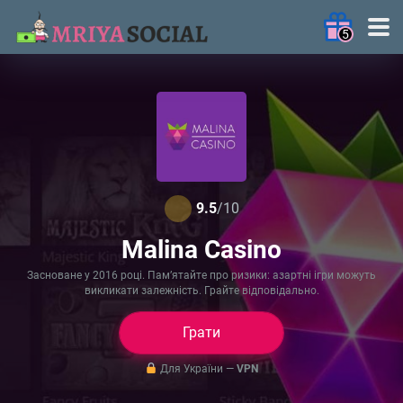
5
MRIYA2025
— 120FS у
Fortune Fish
Грати
Frenzy: Bonus
Combo
9.5
/10
MRIYA2025
Malina Casino
— 77FS у Big
Грати
Catch Bonanza:
Засноване у 2016 році. Пам’ятайте про ризики: азартні ігри можуть
Perfect Haul
викликати залежність. Грайте відповідально.
Грати
MRIYAON
— 25FS у Sun of
Грати
Для України —
VPN
Egypt 5