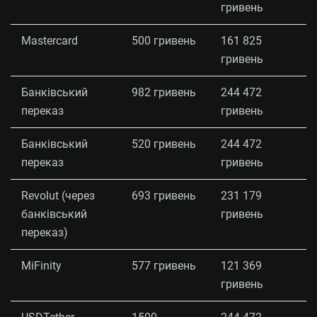
гривень
Mastercard
500 гривень
161 825
гривень
Банківський
982 гривень
244 472
переказ
гривень
Банківський
520 гривень
244 472
переказ
гривень
Revolut (через
693 гривень
231 179
банківський
гривень
переказ)
MiFinity
577 гривень
121 369
гривень