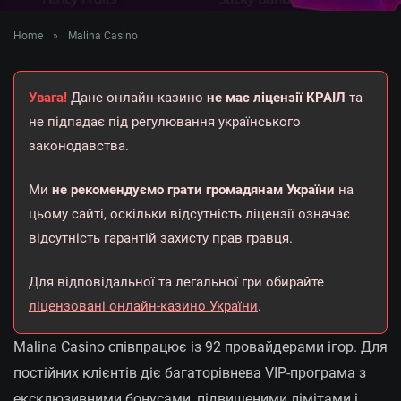
MRIYA2025
— 100 спінів у
Home
»
Malina Casino
Грати
Osiris Gold: Hold
'n' Link
Увага!
Дане онлайн-казино
не має ліцензії КРАІЛ
та
MRIYA2025
не підпадає під регулювання українського
— 77FS у Big
законодавства.
Грати
Catch Bonanza:
Perfect Haul
Ми
не рекомендуємо грати громадянам України
на
цьому сайті, оскільки відсутність ліцензії означає
відсутність гарантій захисту прав гравця.
Для відповідальної та легальної гри обирайте
ліцензовані онлайн-казино України
.
Malina Casino співпрацює із 92 провайдерами ігор. Для
постійних клієнтів діє багаторівнева VIP-програма з
ексклюзивними бонусами, підвищеними лімітами і