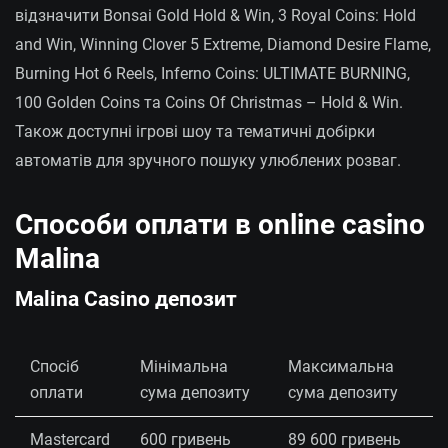
відзначити Bonsai Gold Hold & Win, 3 Royal Coins: Hold
and Win, Winning Clover 5 Extreme, Diamond Desire Flame,
Burning Hot 6 Reels, Inferno Coins: ULTIMATE BURNING,
100 Golden Coins та Coins Of Christmas – Hold & Win.
Також доступні ігрові шоу та тематичні добірки
автоматів для зручного пошуку улюблених розваг.
Способи оплати в online casino
Malina
Malina Casino депозит
Спосіб
Мінімальна
Максимальна
оплати
сума депозиту
сума депозиту
Mastercard
600 гривень
89 600 гривень