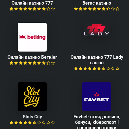
Онлайн казино 777
Вегас казино
Онлайн казино Беткінг
Онлайн казино 777 Lady
casino
Slots Сity
Favbet: огляд казино,
бонуси, кіберспорт і
спеціальні ставки