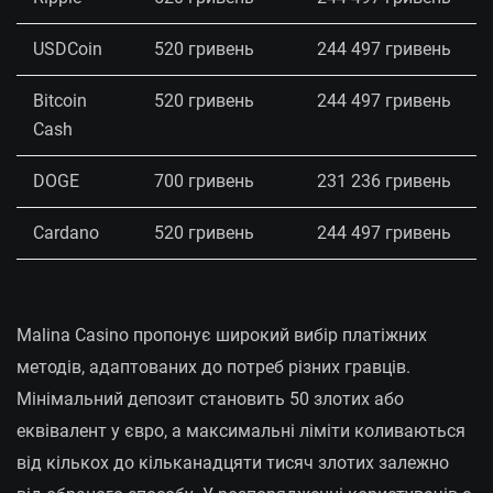
USDCoin
520 гривень
244 497 гривень
Bitcoin
520 гривень
244 497 гривень
Cash
DOGE
700 гривень
231 236 гривень
Cardano
520 гривень
244 497 гривень
Malina Casino пропонує широкий вибір платіжних
методів, адаптованих до потреб різних гравців.
Мінімальний депозит становить 50 злотих або
еквівалент у євро, а максимальні ліміти коливаються
від кількох до кільканадцяти тисяч злотих залежно