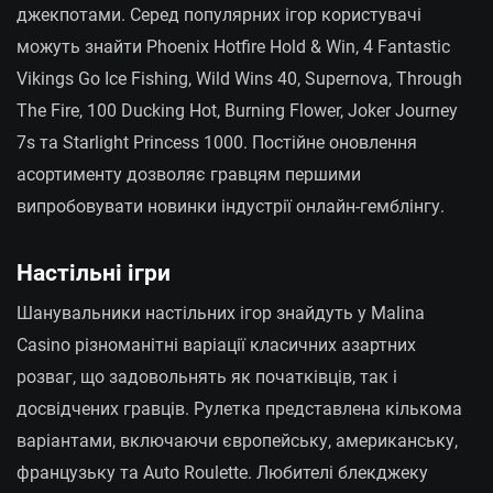
джекпотами. Серед популярних ігор користувачі
можуть знайти Phoenix Hotfire Hold & Win, 4 Fantastic
Vikings Go Ice Fishing, Wild Wins 40, Supernova, Through
The Fire, 100 Ducking Hot, Burning Flower, Joker Journey
7s та Starlight Princess 1000. Постійне оновлення
асортименту дозволяє гравцям першими
випробовувати новинки індустрії онлайн-гемблінгу.
Настільні ігри
Шанувальники настільних ігор знайдуть у Malina
Casino різноманітні варіації класичних азартних
розваг, що задовольнять як початківців, так і
досвідчених гравців. Рулетка представлена кількома
варіантами, включаючи європейську, американську,
французьку та Auto Roulette. Любителі блекджеку