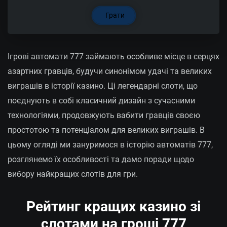
Грати
Ігрові автомати 777 займають особливе місце в серцях
азартних гравців, будучи синонімом удачі та великих
виграшів в історії казино. Ці легендарні слоти, що
поєднують в собі класичний дизайн з сучасними
технологіями, продовжують вабити гравців своєю
простотою та потенціалом для великих виграшів. В
цьому огляді ми зануримося в історію автоматів 777,
розглянемо їх особливості та дамо поради щодо
вибору найкращих слотів для гри.
Рейтинг кращих казино зі
слотами на гроші 777