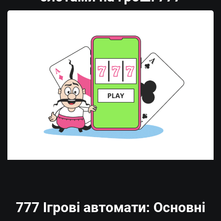
777 Ігрові автомати: Основні