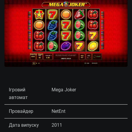
Ігровий
Mega Joker
автомат
Провайдер
NetEnt
Дата випуску
2011