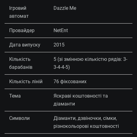
Ігровий
Dazzle Me
автомат
Провайдер
NetEnt
Дата випуску
2015
Кількість
5 (зі змінною кількістю рядів: 3-
барабанів
3-4-4-5)
Кількість ліній
76 фіксованих
Тема
Яскраві коштовності та
діаманти
Символи
Діаманти, дзвіночки, сімки,
різнокольорові коштовності