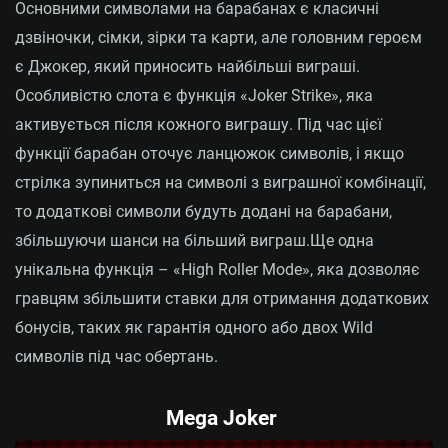
Основними символами на барабанах є класичні
дзвіночки, сімки, зірки та карти, але головним героєм
є Джокер, який приносить найбільші виграші.
Особливістю слота є функція «Joker Strike», яка
активується після кожного виграшу. Під час цієї
функції барабан оточує ланцюжок символів, і якщо
стрілка зупиниться на символі з виграшної комбінації,
то додаткові символи будуть додані на барабани,
збільшуючи шанси на більший виграш.Ще одна
унікальна функція – «High Roller Mode», яка дозволяє
гравцям збільшити ставки для отримання додаткових
бонусів, таких як гарантія одного або двох Wild
символів під час обертань.
Mega Joker