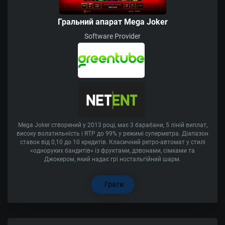
Гральний апарат Mega Joker
Software Provider
Mega Joker створений у 2013 році, має 3 барабани, 5 ліній виплат,
високу волатильність і RTP до 99% у режимі суперметра. Діапазон
ставок від 0,10 до 10 кредитів. Класичний ретро-автомат у стилі
«одноруких бандитів» із фруктами, дзвонами, сімками та
Джокером, який надає грі ностальгійний шарм.
Грати