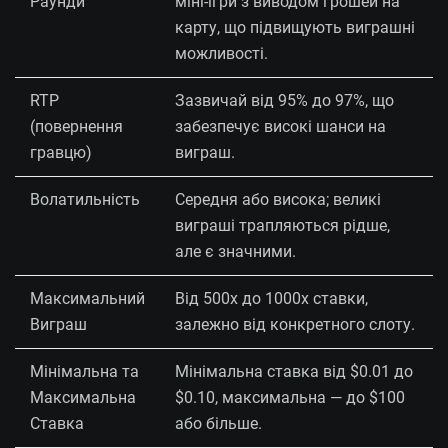
Раунди
міні-ігри з виводом грошей на
карту, що підвищують виграшні
можливості.
RTP
Зазвичай від 95% до 97%, що
(повернення
забезпечує високі шанси на
гравцю)
виграш.
Волатильність
Середня або висока; великі
виграші трапляються рідше,
але є значними.
Максимальний
Від 500x до 1000x ставки,
Виграш
залежно від конкретного слоту.
Мінімальна та
Мінімальна ставка від $0.01 до
Максимальна
$0.10, максимальна — до $100
Ставка
або більше.