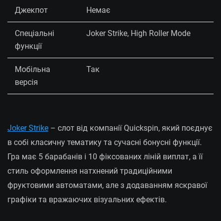
Джекпот
Немає
Спеціальні
Joker Strike, High Roller Mode
функції
Мобільна
Так
версія
Joker Strike
– слот від компанії Quickspin, який поєднує
в собі класичну тематику та сучасні бонусні функції.
Гра має 5 барабанів і 10 фіксованих ліній виплат, а її
стиль оформлення натхнений традиційними
фруктовими автоматами, але з додаванням яскравої
графіки та вражаючих візуальних ефектів.