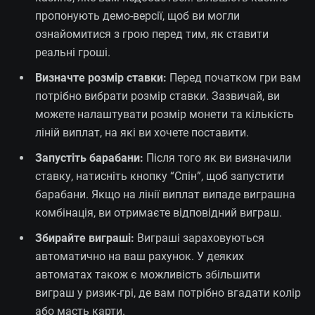
пропонують демо-версії, щоб ви могли
ознайомитися з грою перед тим, як ставити
реальні гроші.
Визначте розмір ставки:
Перед початком гри вам
потрібно вибрати розмір ставки. Зазвичай, ви
можете налаштувати розмір монети та кількість
ліній виплат, на які ви хочете поставити.
Запустіть барабани:
Після того як ви визначили
ставку, натисніть кнопку “Спін”, щоб запустити
барабани. Якщо на лінії виплат випаде виграшна
комбінація, ви отримаєте відповідний виграш.
Збирайте виграші:
Виграші зараховуються
автоматично на ваш рахунок. У деяких
автоматах також є можливість збільшити
виграш у ризик-грі, де вам потрібно вгадати колір
або масть карти.