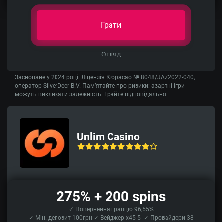
Грати
Огляд
Засноване у 2024 році. Ліцензія Кюрасао № 8048/JAZ2022-040,
оператор SilverDeer B.V. Пам’ятайте про ризики: азартні ігри
можуть викликати залежність. Грайте відповідально.
Unlim Casino
275% + 200 spins
✓ Повернення гравцю 96,55%
✓ Мін. депозит 100грн ✓ Вейджер x45-5- ✓ Провайдери 38