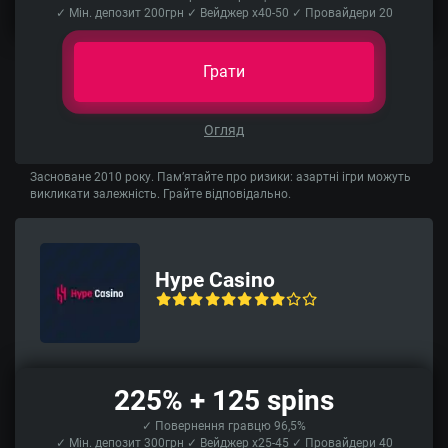
✓ Мін. депозит 200грн ✓ Вейджер x40-50 ✓ Провайдери 20
Грати
Огляд
Засноване 2010 року. Пам’ятайте про ризики: азартні ігри можуть
викликати залежність. Грайте відповідально.
Hype Casino
225% + 125 spins
✓ Повернення гравцю 96,5%
✓ Мін. депозит 300грн ✓ Вейджер x25-45 ✓ Провайдери 40