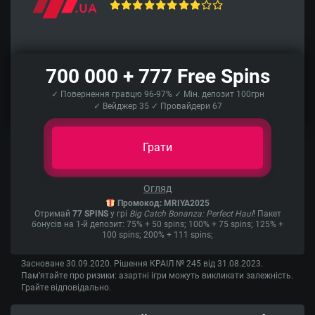
700 000 + 777 Free Spins
✓ Повернення гравцю 96-97% ✓ Мін. депозит 100грн
✓ Вейджер 35 ✓ Провайдери 67
Грати
Огляд
Промокод: MRIYA2025
Отримай
77 SPINS
у грі
Big Catch Bonanza: Perfect Haul
! Пакет
бонусів на 1-й депозит: 75% + 50 spins; 100% + 75 spins; 125% +
100 spins; 200% + 111 spins;
Засноване 30.09.2020. Рішення КРАІЛ № 245 від 31.08.2023.
Пам’ятайте про ризики: азартні ігри можуть викликати залежність.
Грайте відповідально.