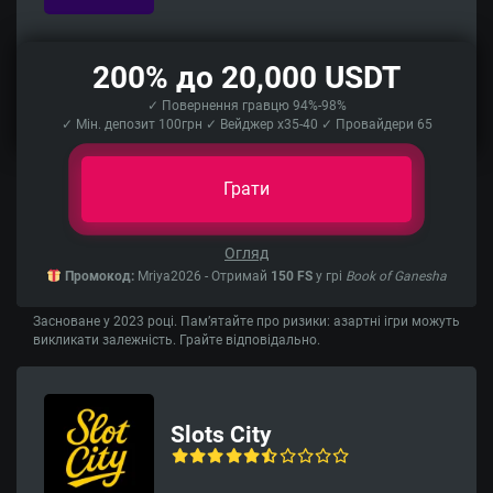
200% до 20,000 USDT
✓ Повернення гравцю 94%-98%
✓ Мін. депозит 100грн ✓ Вейджер x35-40 ✓ Провайдери 65
Грати
Огляд
Промокод:
Mriya2026 - Отримай
150 FS
у грі
Book of Ganesha
Засноване у 2023 році. Пам’ятайте про ризики: азартні ігри можуть
викликати залежність. Грайте відповідально.
Slots Сity