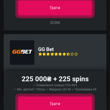
Грати
Огляд
GG Bet
225 000₴ + 225 spins
✓ Повернення гравцю 95%-98%
✓ Мін. депозит 100грн ✓ Вейджер x30-40 ✓ Провайдери 68
Грати