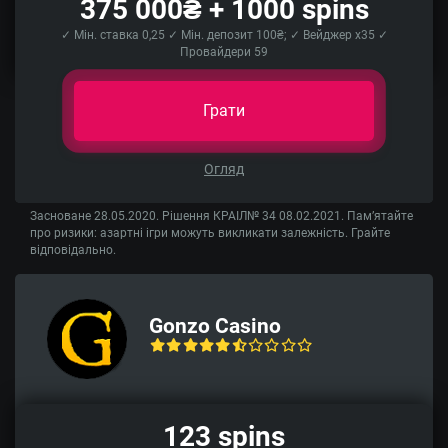
375 000₴ + 1000 spins
✓ Мін. ставка 0,25 ✓ Мін. депозит 100₴; ✓ Вейджер x35 ✓
Провайдери 59
Грати
Огляд
Засноване 28.05.2020. Рішення КРАІЛ№ 34 08.02.2021. Пам’ятайте
про ризики: азартні ігри можуть викликати залежність. Грайте
відповідально.
Gonzo Casino
123 spins