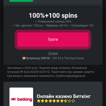
100%+100 spins
✓ Повернення гравцю 96%
✓ Мін. депозит 100грн ✓ Вейджер x30-45 ✓ Провайдери 102
Грати
Огляд
Промокод: MRIYA
- 100 FS в The Dog House
Засноване у 2023 році. Ліцензія уряду Анжуану (Коморські
Острови) № ALSI-202501029-FI2. Пам’ятайте про ризики: азартні
ігри можуть викликати залежність. Грайте відповідально.
Онлайн казино Беткінг