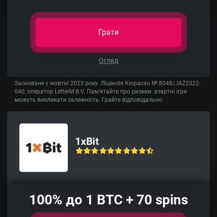
Грати
Огляд
Засноване у жовтні 2023 року. Ліцензія Кюрасао № 8048/JAZ2022-
040, оператор LetterM B.V. Пам’ятайте про ризики: азартні ігри
можуть викликати залежність. Грайте відповідально.
1xBit
100% до 1 BTC + 70 spins