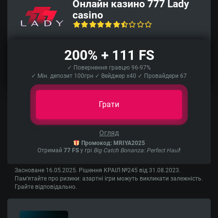
Онлайн казино 777 Lady
casino
200% + 111 FS
✓ Повернення гравцю 96-97%
✓ Мін. депозит 100грн ✓ Вейджер х40 ✓ Провайдери 67
Грати
Огляд
Промокод: MRIYA2025
Отримай
77 FS
у грі
Big Catch Bonanza: Perfect Haul
!
Засноване 16.05.2025. Рішення КРАІЛ №245 від 31.08.2023.
Пам’ятайте про ризики: азартні ігри можуть викликати залежність.
Грайте відповідально.