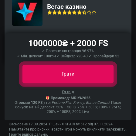
Вегас казино
1000000₴ + 2000 FS
✓ Повернення гравцю 96-97%
✓ Мін. депозит 100грн ✓ Вейджер x20-40 ✓ Провайдери 52
Грати
Огляд
Промокод: MRIYA2025
Отримай
120 FS
у грі
Fortune Fish Frenzy: Bonus Combo
! Пакет
бонусів на 1-й депозит: 50% + 50FS; 75% + 50FS; 100% + 75FS;
200% + 100FS; 200% Live;
Засноване 17.09.2024. Рішення КРАІЛ № 512 від 07.11.2024.
Пам’ятайте про ризики: азартні ігри можуть викликати залежність.
Грайте відповідально.