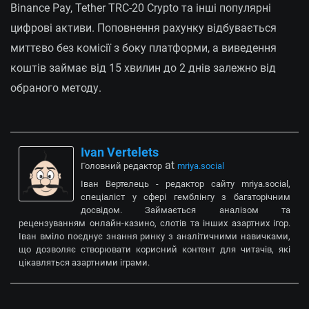
Binance Pay, Tether TRC-20 Crypto та інші популярні
цифрові активи. Поповнення рахунку відбувається
миттєво без комісії з боку платформи, а виведення
коштів займає від 15 хвилин до 2 днів залежно від
обраного методу.
Ivan Vertelets
at
Головний редактор
mriya.social
Іван Вертелець - редактор сайту mriya.social,
спеціаліст у сфері гемблінгу з багаторічним
досвідом. Займається аналізом та
рецензуванням онлайн-казино, слотів та інших азартних ігор.
Іван вміло поєднує знання ринку з аналітичними навичками,
що дозволяє створювати корисний контент для читачів, які
цікавляться азартними іграми.