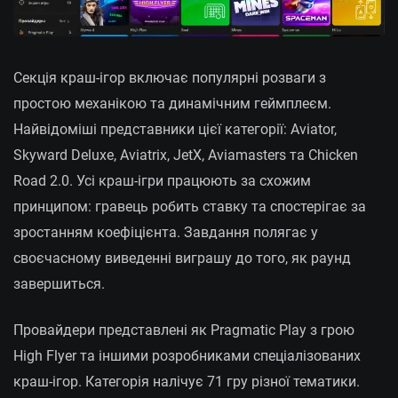
Секція краш-ігор включає популярні розваги з
простою механікою та динамічним геймплеєм.
Найвідоміші представники цієї категорії: Aviator,
Skyward Deluxe, Aviatrix, JetX, Aviamasters та Chicken
Road 2.0. Усі краш-ігри працюють за схожим
принципом: гравець робить ставку та спостерігає за
зростанням коефіцієнта. Завдання полягає у
своєчасному виведенні виграшу до того, як раунд
завершиться.
Провайдери представлені як Pragmatic Play з грою
High Flyer та іншими розробниками спеціалізованих
краш-ігор. Категорія налічує 71 гру різної тематики.