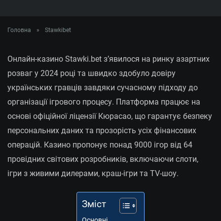
MRIYA2025
— 100 спінів у
Грати
Osiris Gold: Hold
Головна
»
Stawkibet
'n' Link
Онлайн-казино Stawki.bet з’явилося на ринку азартних
MRIYA2025
розваг у 2024 році та швидко здобуло довіру
— 77FS у Big
Грати
українських гравців завдяки сучасному підходу до
Catch Bonanza:
Perfect Haul
організації ігрового процесу. Платформа працює на
основі офіційної ліцензії Кюрасао, що гарантує безпеку
персональних даних та прозорість усіх фінансових
операцій. Казино пропонує понад 9000 ігор від 64
провідних світових розробників, включаючи слоти,
ігри з живими дилерами, краш-ігри та TV-шоу.
Зміст
Основні