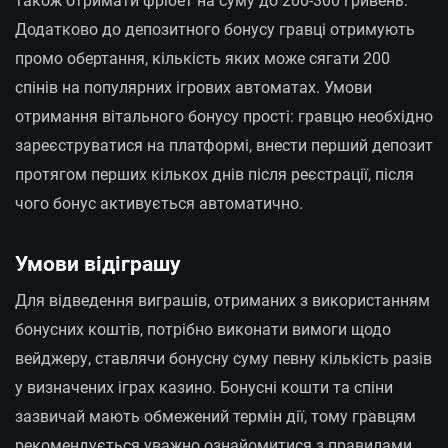
також отримати фрібет на суму до 200-300 гривень.
Додатково до депозитного бонусу гравці отримують
промо обертання, кількість яких може сягати 200
спінів на популярних ігрових автоматах. Умови
отримання вітального бонусу прості: гравцю необхідно
зареєструватися на платформі, внести перший депозит
протягом перших кількох днів після реєстрації, після
чого бонус активується автоматично.
Умови відіграшу
Для відведення виграшів, отриманих з використанням
бонусних коштів, потрібно виконати вимоги щодо
вейджеру, ставлячи бонусну суму певну кількість разів
у визначених іграх казино. Бонусні кошти та спіни
зазвичай мають обмежений термін дії, тому гравцям
рекомендується уважно ознайомитися з правилами