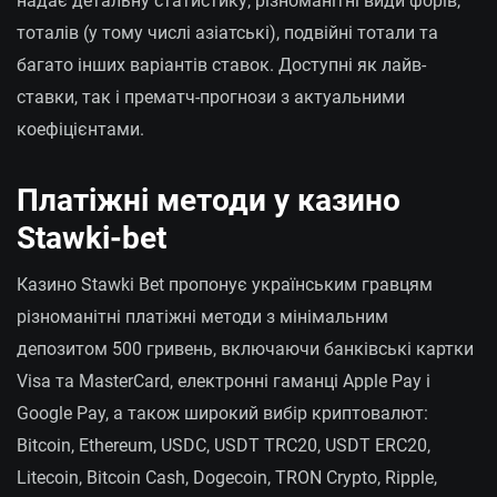
надає детальну статистику, різноманітні види форів,
тоталів (у тому числі азіатські), подвійні тотали та
багато інших варіантів ставок. Доступні як лайв-
ставки, так і прематч-прогнози з актуальними
коефіцієнтами.
Платіжні методи у казино
Stawki-bet
Казино Stawki Bet пропонує українським гравцям
різноманітні платіжні методи з мінімальним
депозитом 500 гривень, включаючи банківські картки
Visa та MasterCard, електронні гаманці Apple Pay і
Google Pay, а також широкий вибір криптовалют:
Bitcoin, Ethereum, USDC, USDT TRC20, USDT ERC20,
Litecoin, Bitcoin Cash, Dogecoin, TRON Crypto, Ripple,