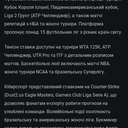
Кубок Короля Іспанії, Південноамериканський кубок,
Liga 2 Грунт (АТР Челленджер), а також матчі
репетицій з НБА та жіночі турніри. Платформа
пропонує понад 15 футбольних ліг з різних країн світу.
Тенісні ставки доступні на турніри WTA 125K, ATP
Челленджер, UTR Pro та ITF з детальним розписом
матчів. Баскетбольні лінії включають матчі NBA,
жіночі турніри NCAA та бразильську Суперлігу.
Кіберспорт представлений ставками на Counter-Strike
(Dust2.us Eagle Masters, Gamers Club Liga Serie A), що
дозволяє фанатам е-спорту робити прогнози на
улюблені команди. Волейбольні події охоплюють
бразильську та американську жіночі ліги. Букмекер