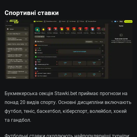
Спортивні ставки
Букмекерська секція Stawki.bet приймає прогнози на
понад 20 видів спорту. Основні дисципліни включають
футбол, теніс, баскетбол, кіберспорт, волейбол, хокей
та гандбол.
Футбольні ставки охоплюють найпопулярніші турніри: