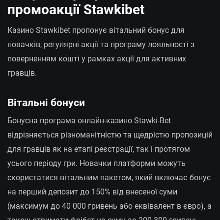
промоакції Stawkibet
Казино Stawkibet пропонує вітальний бонус для
новачків, регулярні акції та програму лояльності з
поверненням кошті у рамках акції для активних
гравців.
Вітальні бонуси
Бонусна програма онлайн-казино Stawki-Bet
відрізняється різноманітністю та щедрістю пропозицій
для гравців як на етапі реєстрації, так і протягом
усього періоду гри. Новачки платформи можуть
скористатися вітальним пакетом, який включає бонус
на перший депозит до 150% від внесеної суми
(максимум до 40 000 гривень або еквівалент в євро), а