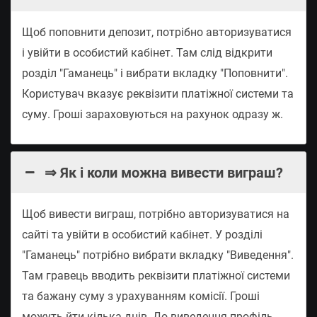
Щоб поповнити депозит, потрібно авторизуватися
і увійти в особистий кабінет. Там слід відкрити
розділ "Гаманець" і вибрати вкладку "Поповнити".
Користувач вказує реквізити платіжної системи та
суму. Гроші зараховуються на рахунок одразу ж.
⇒ Як і коли можна вивести виграш?
Щоб вивести виграш, потрібно авторизуватися на
сайті та увійти в особистий кабінет. У розділі
"Гаманець" потрібно вибрати вкладку "Виведення".
Там гравець вводить реквізити платіжної системи
та бажану суму з урахуванням комісії. Гроші
можуть йти кілька днів. До виведення профіль