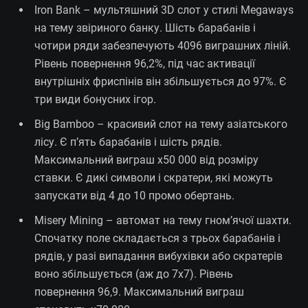
Iron Bank – мультяшний 3D слот у стилі Megaways
на тему звіриного банку. Шість барабанів і
чотири ряди забезпечують 4096 виграшних ліній.
Рівень повернення 96,2%, під час активації
внутрішніх фриспінів він збільшується до 97%. Є
три види бонусних ігор.
Big Bamboo – красивий слот на тему азіатського
лісу. Є п’ять барабанів і шість рядів.
Максимальний виграш х50 000 від розміру
ставки. Є дикі символи і скратери, які можуть
запускати від 4 до 10 промо обертань.
Misery Mining – автомат на тему гном’ячої шахти.
Спочатку поле складається з трьох барабанів і
рядів, у разі випадання вибухівки або скратерів
воно збільшується (аж до 7х7). Рівень
повернення 96,9. Максимальний виграш