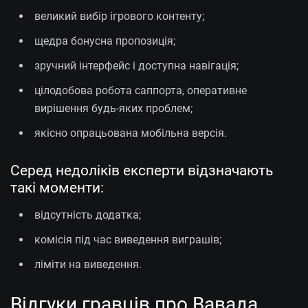
великий вибір ігрового контенту;
щедра бонусна пропозиція;
зручний інтерфейс і доступна навігація;
цілодобова робота саппорта, оперативне
вирішення будь-яких проблем;
якісно опрацьована мобільна версія.
Серед недоліків експерти відзначають
такі моменти:
відсутність додатка;
комісія під час виведення виграшів;
ліміти на виведення.
Відгуки гравців про Вавада