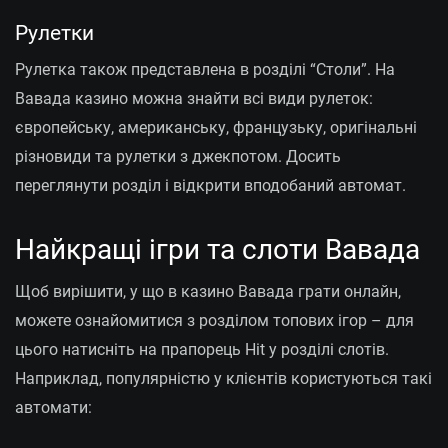
Рулетки
Рулетка також представлена в розділі “Столи”. На
Вавада казино можна знайти всі види рулеток:
європейську, американську, французьку, оригінальні
різновиди та рулетки з джекпотом. Досить
переглянути розділ і відкрити вподобаний автомат.
Найкращі ігри та слоти Вавада
Щоб вирішити, у що в казино Вавада грати онлайн,
можете ознайомитися з розділом топових ігор – для
цього натисніть на прапорець Hit у розділі слотів.
Наприклад, популярністю у клієнтів користуються такі
автомати: