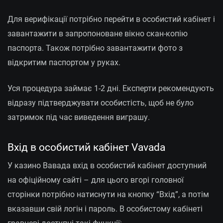
Для верифікації потрібно перейти в особистий кабінет і
завантажити в запропоноване вікно скан-копію
паспорта. Також потрібно завантажити фото з
відкритим паспортом у руках.
Уся процедура займає 1-2 дні. Експерти рекомендують
відразу підтверджувати особистість, щоб не було
затримок під час виведення виграшу.
Вхід в особистий кабінет Vavada
У казино Вавада вхід в особистий кабінет доступний
на офіційному сайті – для цього вгорі головної
сторінки потрібно натиснути на кнопку “Вхід”, a потім
вказавши свій логін і пароль. В особистому кабінеті