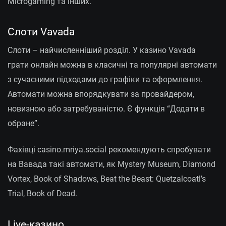
Microgaming та інших.
Слоти Vavada
Слоти – найчисленніший розділ. У казино Vavada
грати онлайн можна в класичні та популярні автомати
з сучасними підходами до графіки та оформлення.
Автомати можна впорядкувати за провайдером,
новизною або затребуваністю. Є функція “Додати в
обране”.
Фахівці casino.mriya.social рекомендують спробувати
на Вавада такі автомати, як Mystery Museum, Diamond
Vortex, Book of Shadows, Beat the Beast: Quetzalcoatl’s
Trial, Book of Dead.
Live-казино