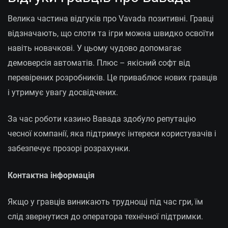
Велика частина відгуків прo Vavada позитивні. Гравці
відзначають, що слоти та ігри можна швидко освоїти
навіть новачкові. У цьому чудово допомагає
демоверсія автоматів. Плюс – якісний софт від
перевірених розробників. Це приваблює нових гравців
і утримує увагу досвідчених.
За час роботи казино Вавада здобуло репутацію
чесної компанії, яка підтримує інтереси користувачів і
забезпечує прозорі розрахунки.
Контактна інформація
Якщо у гравців виникають труднощі під час гри, їм
слід звернутися до оператора технічної підтримки.