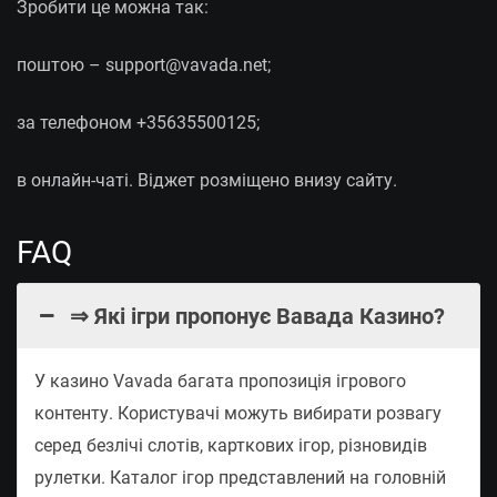
Зробити це можна так:
поштою –
support@vavada.net
;
за телефоном +35635500125;
в онлайн-чаті. Віджет розміщено внизу сайту.
FAQ
⇒ Які ігри пропонує Вавада Казино?
У казино Vavada багата пропозиція ігрового
контенту. Користувачі можуть вибирати розвагу
серед безлічі слотів, карткових ігор, різновидів
рулетки. Каталог ігор представлений на головній