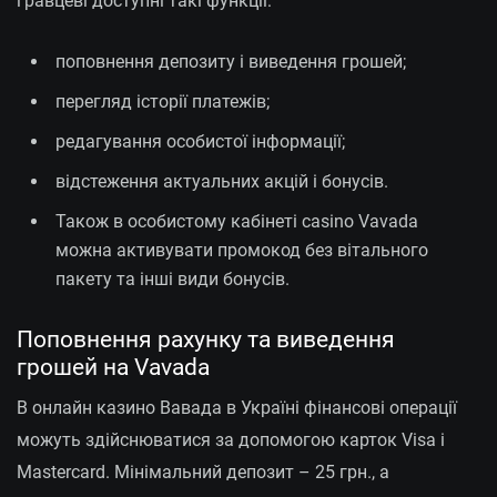
гравцеві доступні такі функції:
поповнення депозиту і виведення грошей;
перегляд історії платежів;
редагування особистої інформації;
відстеження актуальних акцій і бонусів.
Також в особистому кабінеті casino Vavada
можна активувати промокод без вітального
пакету та інші види бонусів.
Поповнення рахунку та виведення
грошей на Vavada
В онлайн казино Вавада в Україні фінансові операції
можуть здійснюватися за допомогою карток Visa і
Mastercard. Мінімальний депозит – 25 грн., a