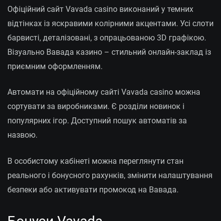
Офіційний сайт Vavada casino виконаний у темних
відтінках із яскравими колірними акцентами. Усі слоти
барвисті, деталізовані, з опрацьованою 3D графікою.
Візуально Вавада казино – стильний онлайн-заклад із
приємним оформленням.
Автомати на офіційному сайті Vavada casino можна
сортувати за виробниками. Є розділи новинок і
популярних ігор. Доступний пошук автоматів за
назвою.
В особистому кабінеті можна переглянути стан
реального і бонусного рахунків, змінити налаштування
безпеки або активувати промокод на Вавада.