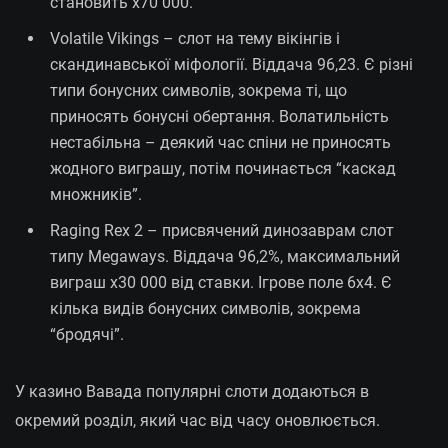
становить х70 000.
Volatile Vikings – слот на тему вікінгів і
скандинавської міфології. Віддача 96,23. Є різні
типи бонусних символів, зокрема ті, що
приносять бонусні обертання. Волатильність
нестабільна – деякий час спіни не приносять
жодного виграшу, потім починається “каскад
множників”.
Raging Rex 2 – присвячений динозаврам слот
типу Megaways. Віддача 96,2%, максимальний
виграш х30 000 від ставки. Ігрове поле 6х4. Є
кілька видів бонусних символів, зокрема
“бродячі”.
У казино Вавада популярні слоти додаються в
окремий розділ, який час від часу оновлюється.