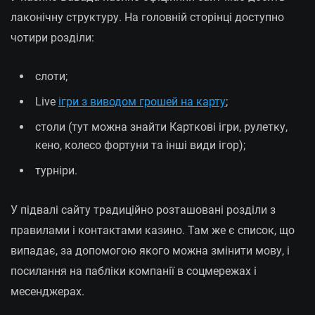
лаконічну структуру. На головній сторінці доступно
чотири розділи:
слоти;
Live
ігри з виводом грошей на карту
;
столи (тут можна знайти Карткові ігри, рулетку,
кено, колесо фортуни та інші види ігор);
турніри.
У підвалі сайту традиційно розташовані розділи з
правилами і контактами казино. Там же є список, що
випадає, за допомогою якого можна змінити мову, і
посилання на пабліки компанії в соцмережах і
месенджерах.