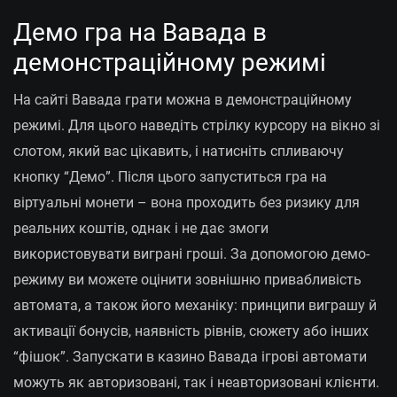
Демо гра на Вавада в
демонстраційному режимі
На сайті Вавада грати можна в демонстраційному
режимі. Для цього наведіть стрілку курсору на вікно зі
слотом, який вас цікавить, і натисніть спливаючу
кнопку “Демо”. Після цього запуститься гра на
віртуальні монети – вона проходить без ризику для
реальних коштів, однак і не дає змоги
використовувати виграні гроші. За допомогою демо-
режиму ви можете оцінити зовнішню привабливість
автомата, a також його механіку: принципи виграшу й
активації бонусів, наявність рівнів, сюжету або інших
“фішок”. Запускати в казино Вавада ігрові автомати
можуть як авторизовані, так і неавторизовані клієнти.