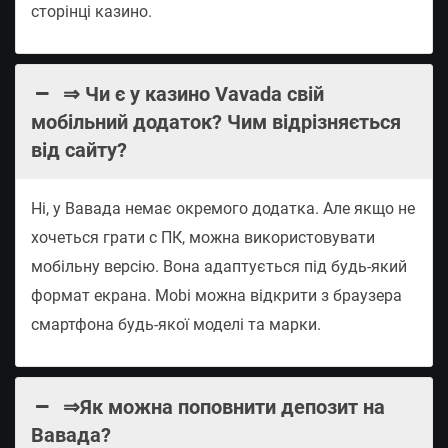
сторінці казино.
⇒ Чи є у казино Vavada свій
мобільний додаток? Чим відрізняється
від сайту?
Ні, у Вавада немає окремого додатка. Але якщо не
хочеться грати c ПК, можна використовувати
мобільну версію. Вона адаптується під будь-який
формат екрана. Mobi можна відкрити з браузера
смартфона будь-якої моделі та марки.
⇒Як можна поповнити депозит на
Вавада?