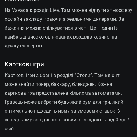
На Vavada є розділ Live. Там можна відчути атмосферу
офлайн закладу, граючи з реальними дилерами. За
бажання можна спілкуватися в чаті. Це – один із
найбільш високо оцінюваних розділів казино, на
думку експертів.
Карткові ігри
Карткові ігри зібрані в розділі “Столи”. Там клієнт
може знайти покер, баккару, блекджек. Кожна
карткова гра представлена кількома автоматами.
Гравець може вибрати будь-який рум для гри, який
оптимально підходить йому за умовами ставок. У
середньому за один картковий стіл сідають від 3 до 7
осіб.