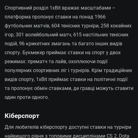
Спортивний розділ 1xBit вражає масштабами –
платформа пропонує ставки на понад 1966
футбольних матчів, 604 тенісних турніри, 258 хокейних
ігор, 301 волейбольний матч, 615 настільних тенісних
подій, 96 крикетних змагань та багато інших видів
спорту. Букмекер приймає ставки на спорт у двох
режимах: прематч та лайв, охоплюючи події
популярних спортивних ліг і турнірів. Крім традиційних
видів спорту, 1xBit приймає ставки на політичні події
та пропонує обмін ставками, де гравці можуть ставити
один проти одного.
Кіберспорт
Для любителів кіберспорту доступні ставки на турніри
найвищого рівня з топовими дисциплінами CS 2, Dota