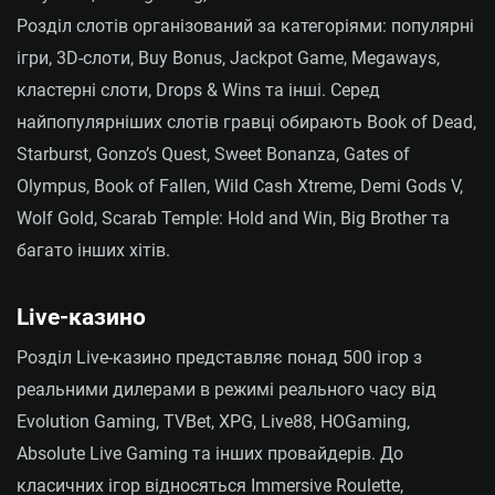
Розділ слотів організований за категоріями: популярні
ігри, 3D-слоти, Buy Bonus, Jackpot Game, Megaways,
кластерні слоти, Drops & Wins та інші. Серед
найпопулярніших слотів гравці обирають Book of Dead,
Starburst, Gonzo’s Quest, Sweet Bonanza, Gates of
Olympus, Book of Fallen, Wild Cash Xtreme, Demi Gods V,
Wolf Gold, Scarab Temple: Hold and Win, Big Brother та
багато інших хітів.
Live-казино
Розділ Live-казино представляє понад 500 ігор з
реальними дилерами в режимі реального часу від
Evolution Gaming, TVBet, XPG, Live88, HOGaming,
Absolute Live Gaming та інших провайдерів. До
класичних ігор відносяться Immersive Roulette,