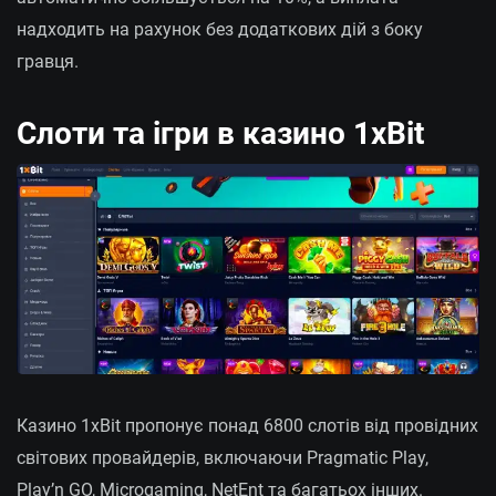
надходить на рахунок без додаткових дій з боку
гравця.
Слоти та ігри в казино 1xBit
Казино 1xBit пропонує понад 6800 слотів від провідних
світових провайдерів, включаючи Pragmatic Play,
Play’n GO, Microgaming, NetEnt та багатьох інших.