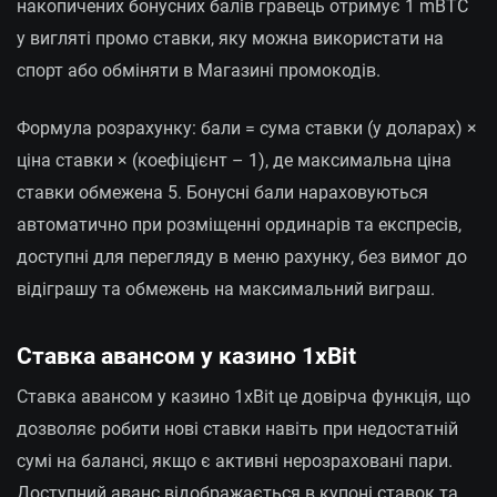
накопичених бонусних балів гравець отримує 1 mBTC
у вигляті промо ставки, яку можна використати на
спорт або обміняти в Магазині промокодів.
Формула розрахунку: бали = сума ставки (у доларах) ×
ціна ставки × (коефіцієнт – 1), де максимальна ціна
ставки обмежена 5. Бонусні бали нараховуються
автоматично при розміщенні ординарів та експресів,
доступні для перегляду в меню рахунку, без вимог до
відіграшу та обмежень на максимальний виграш.
Ставка авансом у казино 1xBit
Ставка авансом у казино 1xBit це довірча функція, що
дозволяє робити нові ставки навіть при недостатній
сумі на балансі, якщо є активні нерозраховані пари.
Доступний аванс відображається в купоні ставок та