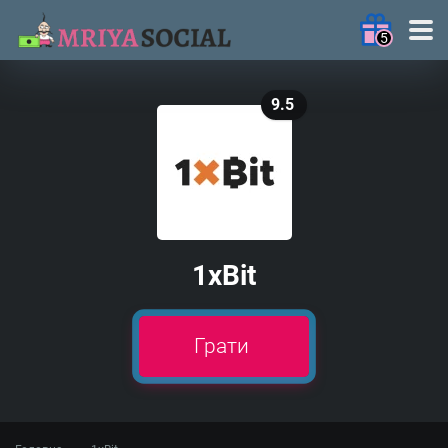
5
9.5
MRIYA2025
— 120FS у
Fortune Fish
Грати
Frenzy: Bonus
Combo
MRIYA2025
1xBit
— 77FS у Big
Грати
Catch Bonanza:
Perfect Haul
Грати
MRIYAON
— 25FS у Sun of
Грати
Egypt 5