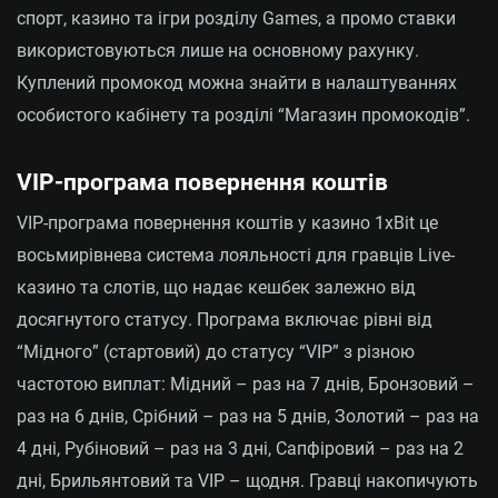
спорт, казино та ігри розділу Games, а промо ставки
використовуються лише на основному рахунку.
Куплений промокод можна знайти в налаштуваннях
особистого кабінету та розділі “Магазин промокодів”.
VIP-програма повернення коштів
VIP-програма повернення коштів у казино 1xBit це
восьмирівнева система лояльності для гравців Live-
казино та слотів, що надає кешбек залежно від
досягнутого статусу. Програма включає рівні від
“Мідного” (стартовий) до статусу “VIP” з різною
частотою виплат: Мідний – раз на 7 днів, Бронзовий –
раз на 6 днів, Срібний – раз на 5 днів, Золотий – раз на
4 дні, Рубіновий – раз на 3 дні, Сапфіровий – раз на 2
дні, Брильянтовий та VIP – щодня. Гравці накопичують