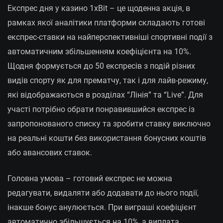
Експрес дня у казино 1xBit – це щоденна акція, в
рамках якої аналітики платформи складають готові
експрес-ставки на найперспективніші спортивні події з
автоматичним збільшенням коефіцієнта на 10%.
Щодня формується до 50 експресів з подій різних
видів спорту як для прематчу, так і для лайв-режиму,
які відображаються в розділах “Лінія” та “Live”. Для
участі потрібно обрати понравившийся експрес із
запропонованого списку та зробити ставку виключно
на реальні кошти без використання бонусних коштів
або авансових ставок.
Головна умова – готовий експрес не можна
редагувати, видаляти або додавати до нього події,
інакше бонус анулюється. При виграші коефіцієнт
автоматично збільшується на 10%, а виплата