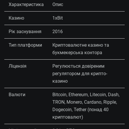
Характеристика
Опис
Казино
1xBit
Рік заснування
2016
Тип платформи
Криптовалютне казино та
букмекерська контора
Ліцензія
Регулюється довіреним
регулятором для крипто-
казино
Валюти
Bitcoin, Ethereum, Litecoin, Dash,
TRON, Monero, Cardano, Ripple,
Dogecoin, Tether (понад 40
криптовалют)