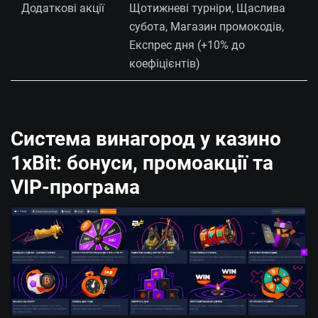
Додаткові акції
Щотижневі турніри, Щаслива
субота, Магазин промокодів,
Експрес дня (+10% до
коефіцієнтів)
Система винагород у казино
1xBit: бонуси, промоакції та
VIP-програма