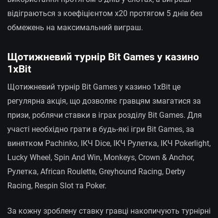
відіграються з коефіцієнтом х20 протягом 5 днів без
обмежень на максимальний виграш.
Щотижневий турнір Bit Games у казино
1xBit
Щотижневий турнір Bit Games у казино 1xBit це
регулярна акція, що дозволяє гравцям змагатися за
призи, роблячи ставки в іграх розділу Bit Games. Для
участі необхідно грати в будь-які ігри Bit Games, за
винятком Pachinko, ІКЧ Dice, ІКЧ Рулетка, ІКЧ Pokerlight,
Lucky Wheel, Spin And Win, Monkeys, Crown & Anchor,
Рулетка, African Roulette, Greyhound Racing, Derby
Racing, Respin Slot та Poker.
За кожну зроблену ставку гравці накопичують турнірні