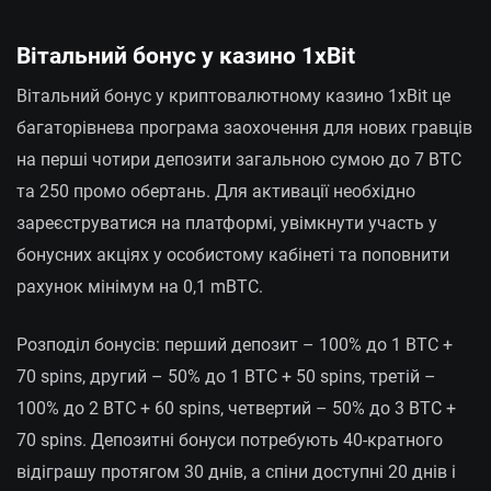
Вітальний бонус у казино 1xBit
Вітальний бонус у криптовалютному казино 1xBit це
багаторівнева програма заохочення для нових гравців
на перші чотири депозити загальною сумою до 7 BTC
та 250 промо обертань. Для активації необхідно
зареєструватися на платформі, увімкнути участь у
бонусних акціях у особистому кабінеті та поповнити
рахунок мінімум на 0,1 mBTC.
Розподіл бонусів: перший депозит – 100% до 1 BTC +
70 spins, другий – 50% до 1 BTC + 50 spins, третій –
100% до 2 BTC + 60 spins, четвертий – 50% до 3 BTC +
70 spins. Депозитні бонуси потребують 40-кратного
відіграшу протягом 30 днів, а спіни доступні 20 днів і