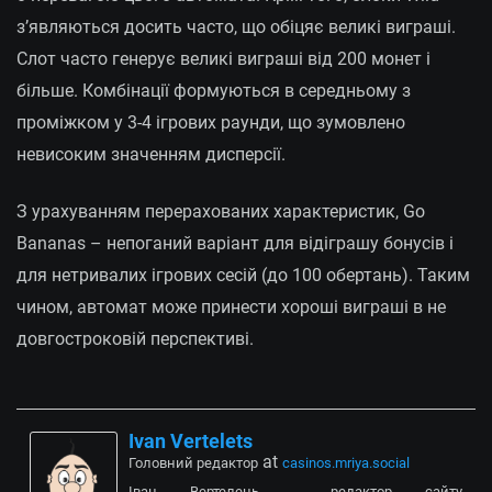
з’являються досить часто, що обіцяє великі виграші.
Слот часто генерує великі виграші від 200 монет і
більше. Комбінації формуються в середньому з
проміжком у 3-4 ігрових раунди, що зумовлено
невисоким значенням дисперсії.
З урахуванням перерахованих характеристик, Go
Bananas – непоганий варіант для відіграшу бонусів і
для нетривалих ігрових сесій (до 100 обертань). Таким
чином, автомат може принести хороші виграші в не
довгостроковій перспективі.
Ivan Vertelets
at
Головний редактор
casinos.mriya.social
Іван Вертелець - редактор сайту