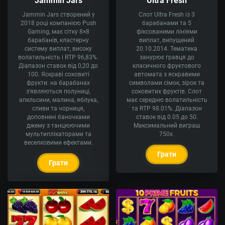
Jammin Jars
Ultra Fresh
Jammin Jars створений у
Слот Ultra Fresh із 3
2018 році компанією Push
барабанами та 5
Gaming, має сітку 8×8
фіксованими лініями
барабанів, кластерну
виплат, випущений
систему виплат, високу
20.10.2014. Тематика
волатильність і RTP 96,83%.
занурює гравця до
Діапазон ставок від 0,20 до
класичного фруктового
100. Яскраві соковиті
автомата з яскравими
фрукти: на барабанах
символами сімок, зірок та
з'являються полуниці,
соковитих фруктів. Слот
апельсини, малина, яблука,
має середню волатильність
сливи та чорниця,
та RTP 98.01%. Діапазон
доповнені баночками
ставок від 0.05 до 50.
джему з танцюючими
Максимальний виграш
мультиплікаторами та
750x.
веселковими ефектами.
Грати
Грати