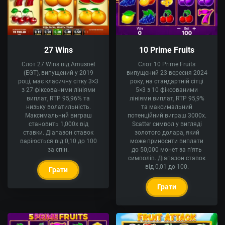
27 Wins
10 Prime Fruits
Слот 27 Wins від Amusnet
Слот 10 Prime Fruits
(EGT), випущений у 2019
випущений 23 вересня 2024
році, має класичну сітку 3×3
року, на стандартній сітці
з 27 фіксованими лініями
5×3 з 10 фіксованими
виплат, RTP 95,96% та
лініями виплат, RTP 95,9%
низьку волатильність.
та максимальний
Максимальний виграш
потенційний виграш 3000x.
становить 1,000x від
Scatter символ у вигляді
ставки. Діапазон ставок
золотого долара, який
варіюється від 0,10 до 100
може приносити виплати
за спін.
до 50,000 монет за п'ять
символів. Діапазон ставок
від 0,01 до 100.
Грати
Грати