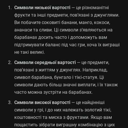
Символи низької вартості
— це різноманітні
фрукти та інші предмети, пов’язані з джунглями.
Ви побачите соковиті банани, манго, кокоси,
ананаси та сливи. Ці символи з’являються на
барабанах досить часто і допоможуть вам
підтримувати баланс під час гри, хоча їх виграші
не такі великі.
Символи середньої вартості
— це предмети,
пов’язані з життям у джунглях. Наприклад,
символ барабана, бунгало і тікі-статуя. Ці
символи дають більш значні виплати, і їх також
часто можна зустріти на барабанах.
Символи високої вартості
— це найцінніші
символи у грі, і до них належать золотий тікі,
коштовності та миска з фруктами. Якщо вам
пощастить зібрати виграшну комбінацію з цих