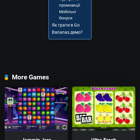
промоакції
Мобільні
бонуси
Як грати в Go
Bananas демо?
More Games