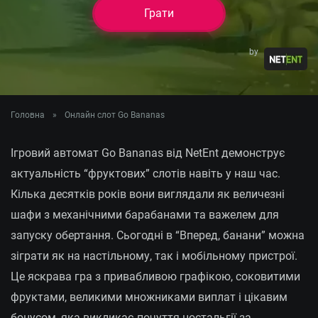
Грати
MRIYA2025
— 100 спінів у
Грати
Osiris Gold: Hold
by
'n' Link
MRIYA2025
— 77FS у Big
Головна
»
Онлайн слот Go Bananas
Грати
Catch Bonanza:
Perfect Haul
Ігровий автомат Go Bananas від NetEnt демонструє
актуальність “фруктових” слотів навіть у наш час.
Кілька десятків років вони виглядали як величезні
шафи з механічними барабанами та важелем для
запуску обертання. Сьогодні в “Вперед, банани” можна
зіграти як на настільному, так і мобільному пристрої.
Це яскрава гра з привабливою графікою, соковитими
фруктами, великими множниками виплат і цікавим
бонусом, яка викликає почуття ностальгії за