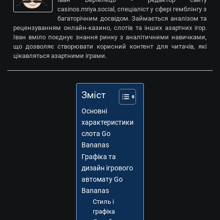
casinos.mriya.social, спеціаліст у сфері гемблінгу з
багаторічним досвідом. Займається аналізом та
рецензуванням онлайн-казино, слотів та інших азартних ігор.
Іван вміло поєднує знання ринку з аналітичними навичками,
що дозволяє створювати корисний контент для читачів, які
цікавляться азартними іграми.
Зміст
Основні
характеристики
слота Go
Bananas
Графіка та
дизайн ігрового
автомату Go
Bananas
Стиль і
графіка