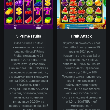
5 Prime Fruits
Fruit Attack
Слот 5 Prime Fruits є
Фруктовий соковитий слот
найменшою версією в
Fruit Attack, випущений 29
популярній серії Prime
травня 2024 року.
Fruits, випущеною 23
Класична структура 5x3 з
вересня 2024 року. Сітка
20 фіксованими лініями
3×5 та п'ять фіксованих
виплат. RTP 96% та низька
ліній виплат. З RTP 95,9% та
волатільність. Діапазон
середньою волатильністю,
ставок від 0.04 до 100.
з максимальним виграшем
Тематика слота присвячена
понад 3000x. Центральним
тропічним фруктам у
елементом гри є
райському острівному
спеціальний scatter символ
оточенні. Гра має Stacked
у вигляді золотого долара,
механіку. Особливістю
який може принести
слоту є спеціальні символи
виплати до 50,000x та
WILD та SCATTER, який
працює незалежно від ліній
може принести