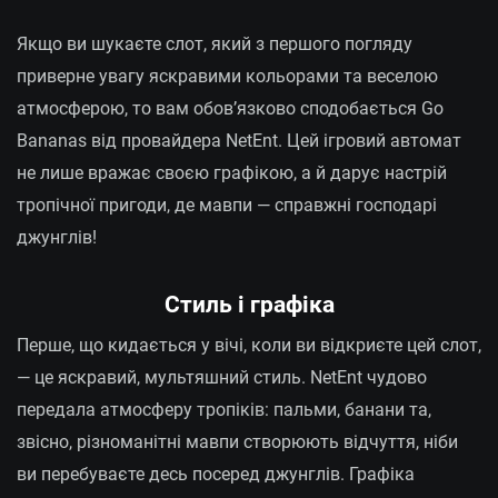
Якщо ви шукаєте слот, який з першого погляду
приверне увагу яскравими кольорами та веселою
атмосферою, то вам обов’язково сподобається Go
Bananas від провайдера NetEnt. Цей ігровий автомат
не лише вражає своєю графікою, а й дарує настрій
тропічної пригоди, де мавпи — справжні господарі
джунглів!
Стиль і графіка
Перше, що кидається у вічі, коли ви відкриєте цей слот,
— це яскравий, мультяшний стиль. NetEnt чудово
передала атмосферу тропіків: пальми, банани та,
звісно, різноманітні мавпи створюють відчуття, ніби
ви перебуваєте десь посеред джунглів. Графіка