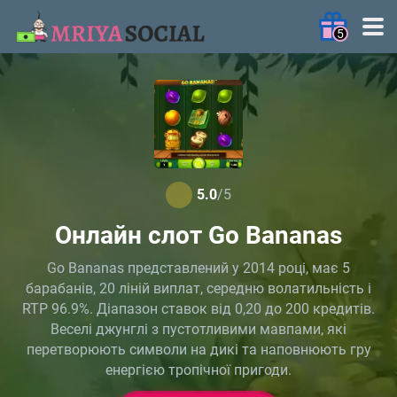
5
MRIYA2025
— 120FS у
Fortune Fish
Грати
Frenzy: Bonus
Combo
5.0
/5
Онлайн слот Go Bananas
MRIYA2025
— 77FS у Big
Грати
Catch Bonanza:
Go Bananas представлений у 2014 році, має 5
Perfect Haul
барабанів, 20 ліній виплат, середню волатильність і
RTP 96.9%. Діапазон ставок від 0,20 до 200 кредитів.
Веселі джунглі з пустотливими мавпами, які
MRIYAON
перетворюють символи на дикі та наповнюють гру
— 25FS у Sun of
Грати
Egypt 5
енергією тропічної пригоди.