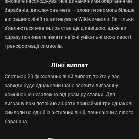
зможете насолоджуватися динамічними обертаннями
барабанів, де ключова мета — зловити якомога більше
виграшних ліній та активувати Wild-символи. Як тільки
з’являються мавпи, гра стає ще цікавішою, адже ви
одразу починаєте чекати на їхні унікальні можливості
трансформації символів.
Лінії виплат
Слот має 20 фіксованих ліній виплат, тобто у вас
завжди буде однаковий шанс зловити виграшну
комбінацію незалежно від розміру ставки. Для
виграшу вам потрібно зібрати принаймні три однакові
символи на одній із активних ліній, починаючи з лівого
барабана.