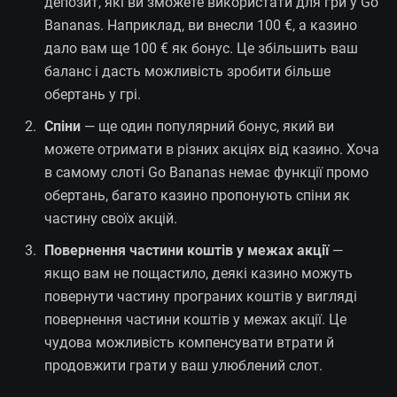
депозит, які ви зможете використати для гри у Go
Bananas. Наприклад, ви внесли 100 €, а казино
дало вам ще 100 € як бонус. Це збільшить ваш
баланс і дасть можливість зробити більше
обертань у грі.
Спіни
— ще один популярний бонус, який ви
можете отримати в різних акціях від казино. Хоча
в самому слоті Go Bananas немає функції промо
обертань, багато казино пропонують спіни як
частину своїх акцій.
Повернення частини коштів у межах акції
—
якщо вам не пощастило, деякі казино можуть
повернути частину програних коштів у вигляді
повернення частини коштів у межах акції. Це
чудова можливість компенсувати втрати й
продовжити грати у ваш улюблений слот.