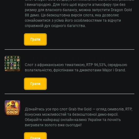
і винагородою. Для того щоб відчути атмосферу гри без
ризику для власного балансу, можна запустити Dragon Gold
88 демо. Це безкоштовна версія слота, яка дозволяє
ознайомитися з усіма його особливостями та відчути
справжній дух східного багатства.
Грати
Грейт Ріно Казино Слот (Great Rhino)
Слот з африканською тематикою, RTP 96,53%, середньою
волатильністю, фріспінами та джекпотами Major і Grand.
Грати
Grab the Gold
Дізнайтесь усе про слот Grab the Gold — огляд символів, RTP,
бонусних можливостей та безкоштовної демо-версії.
Обирайте найкращі онлайн-казино України та почніть
вигравати золото вже сьогодні!
Грати