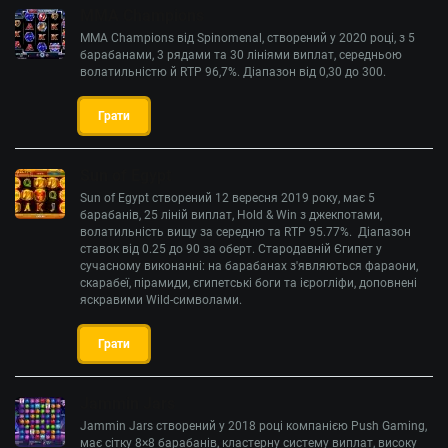
MMA Champions
MMA Champions від Spinomenal, створений у 2020 році, з 5
барабанами, 3 рядами та 30 лініями виплат, середньою
волатильністю й RTP 96,7%. Діапазон від 0,30 до 300.
Грати
Sun of Egypt
Sun of Egypt створений 12 вересня 2019 року, має 5
барабанів, 25 ліній виплат, Hold & Win з джекпотами,
волатильність вищу за середню та RTP 95.77%. Діапазон
ставок від 0.25 до 90 за оберт. Стародавній Єгипет у
сучасному виконанні: на барабанах з'являються фараони,
скарабеї, пірамиди, єгипетські боги та ієрогліфи, доповнені
яскравими Wild-символами.
Грати
Jammin Jars
Jammin Jars створений у 2018 році компанією Push Gaming,
має сітку 8×8 барабанів, кластерну систему виплат, високу