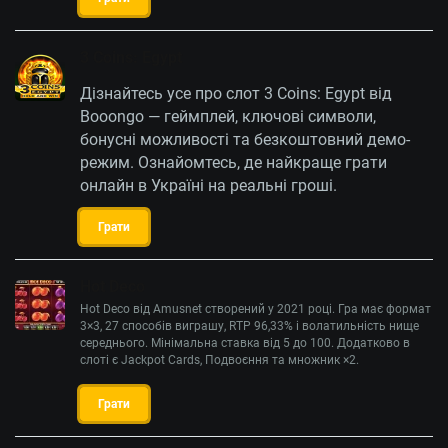
3 Coins: Egypt
Дізнайтесь усе про слот 3 Coins: Egypt від
Booongo — геймплей, ключові символи,
бонусні можливості та безкоштовний демо-
режим. Ознайомтесь, де найкраще грати
онлайн в Україні на реальні гроші.
Грати
Hot Deco
Hot Deco від Amusnet створений у 2021 році. Гра має формат
3×3, 27 способів виграшу, RTP 96,33% і волатильність нище
середнього. Мінімальна ставка від 5 до 100. Додатково в
слоті є Jackpot Cards, Подвоєння та множник ×2.
Грати