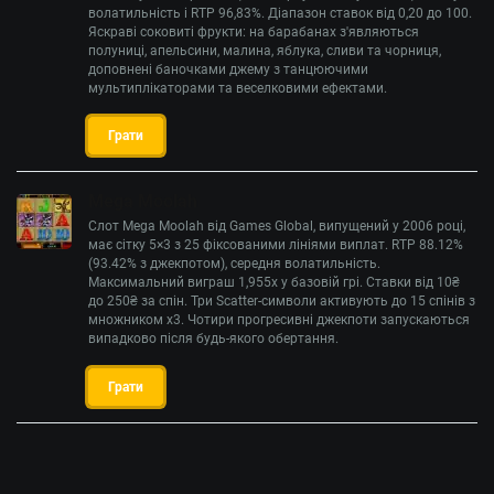
волатильність і RTP 96,83%. Діапазон ставок від 0,20 до 100.
Яскраві соковиті фрукти: на барабанах з'являються
полуниці, апельсини, малина, яблука, сливи та чорниця,
доповнені баночками джему з танцюючими
мультиплікаторами та веселковими ефектами.
Грати
Mega Moolah
Слот Mega Moolah від Games Global, випущений у 2006 році,
має сітку 5×3 з 25 фіксованими лініями виплат. RTP 88.12%
(93.42% з джекпотом), середня волатильність.
Максимальний виграш 1,955x у базовій грі. Ставки від 10₴
до 250₴ за спін. Три Scatter-символи активують до 15 спінів з
множником x3. Чотири прогресивні джекпоти запускаються
випадково після будь-якого обертання.
Грати