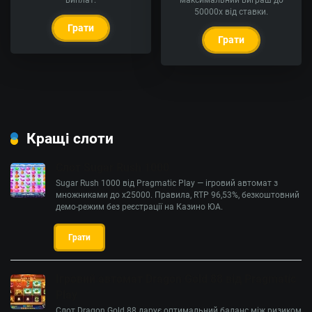
виплат.
максимальний виграш до
50000x від ставки.
Грати
Грати
Кращі слоти
Слот Sugar Rush 1000
Sugar Rush 1000 від Pragmatic Play — ігровий автомат з
множниками до х25000. Правила, RTP 96,53%, безкоштовний
демо-режим без реєстрації на Казино ЮА.
Грати
Ігровий автомат Dragon Gold 88 від Pragmatic
Play
Слот Dragon Gold 88 дарує оптимальний баланс між ризиком