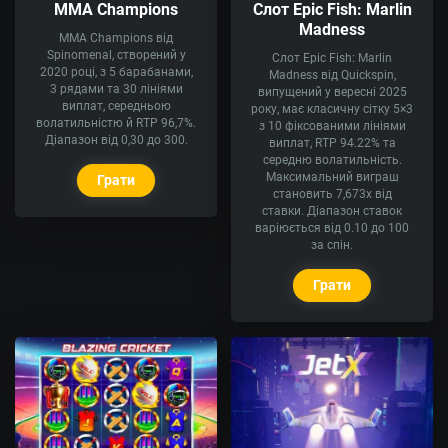
MMA Champions
Слот Epic Fish: Marlin
Madness
MMA Champions від
Spinomenal, створений у
Слот Epic Fish: Marlin
2020 році, з 5 барабанами,
Madness від Quickspin,
3 рядами та 30 лініями
випущений у вересні 2025
виплат, середньою
року, має класичну сітку 5×3
волатильністю й RTP 96,7%.
з 10 фіксованими лініями
Діапазон від 0,30 до 300.
виплат, RTP 94.22% та
середню волатильність.
Максимальний виграш
Грати
становить 7,673x від
ставки. Діапазон ставок
варіюється від 0.10 до 100
за спін.
Грати