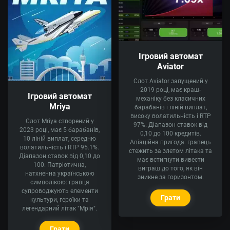
Ігровий автомат
Aviator
Слот Aviator запущений у
2019 році, має краш-
Ігровий автомат
механіку без класичних
Mriya
барабанів і ліній виплат,
високу волатильність і RTP
Слот Mriya створений у
97%. Діапазон ставок від
2023 році, має 5 барабанів,
0,10 до 100 кредитів.
10 ліній виплат, середню
Авіаційна пригода: гравець
волатильність і RTP 95.1%.
стежить за злетом літака та
Діапазон ставок від 0,10 до
має встигнути вивести
100. Патріотична,
виграш до того, як він
натхненна українською
зникне за горизонтом.
символікою: гравця
супроводжують елементи
Грати
культури, героїки та
легендарний літак "Мрія".
Грати