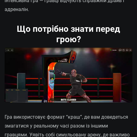
інтенсивна гра — гравці відчують справжній драйв і
адреналін.
Що потрібно знати перед
грою?
Гра використовує формат “краш”, де вам доведеться
змагатися у реальному часі разом із іншими
гравцями. Уявіть собі симульовану арену, де важливо