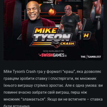
Mike Tyson’s Crash гра у форматі “краш”, яка дозволяє
гравцям зробити ставку і спостерігати, як множник
їхнього виграшу стрімко зростає. Але є одна умова: ви
повинні вчасно забрати свій виграш, перш ніж
множник “зламається”. Якщо ви не встигнете – ставка
буде втрачена.