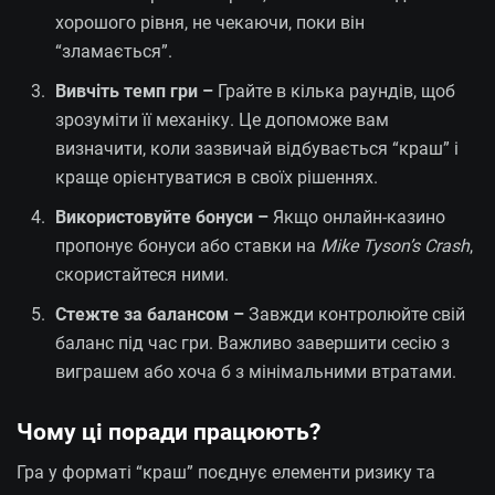
хорошого рівня, не чекаючи, поки він
“зламається”.
Вивчіть темп гри –
Грайте в кілька раундів, щоб
зрозуміти її механіку. Це допоможе вам
визначити, коли зазвичай відбувається “краш” і
краще орієнтуватися в своїх рішеннях.
Використовуйте бонуси –
Якщо онлайн-казино
пропонує бонуси або ставки на
Mike Tyson’s Crash
,
скористайтеся ними.
Стежте за балансом –
Завжди контролюйте свій
баланс під час гри. Важливо завершити сесію з
виграшем або хоча б з мінімальними втратами.
Чому ці поради працюють?
Гра у форматі “краш” поєднує елементи ризику та