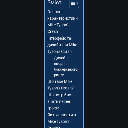
Зміст
Основні
характеристики
Mike Tyson’s
Crash
Інтерфейс та
дизайн гри Mike
Tyson’s Crash
Дизайн:
енергія
боксерського
рингу
Що таке Mike
Tyson’s Crash?
Що потрібно
знати перед
грою?
Як вигравати в
Mike Tyson’s