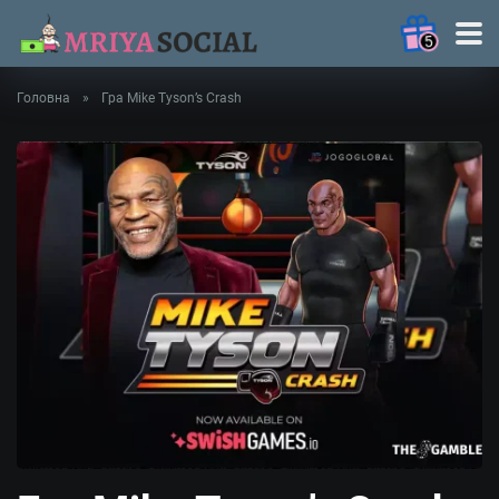
5
Головна
»
Гра Mike Tyson’s Crash
MRIYA2025
— 120FS у
Fortune Fish
Грати
Frenzy: Bonus
Combo
MRIYA2025
— 77FS у Big
Грати
Catch Bonanza:
Perfect Haul
MRIYAON
— 25FS у Sun of
Грати
Egypt 5