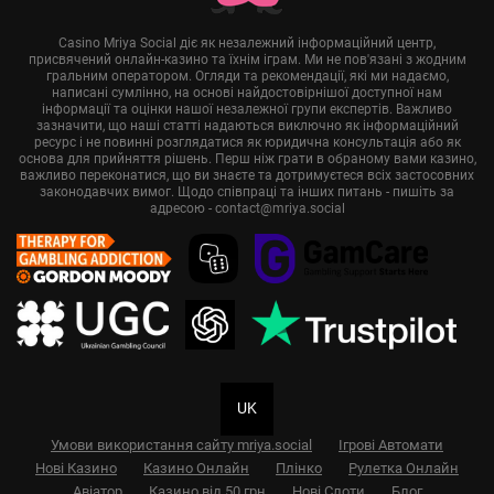
Casino Mriya Social діє як незалежний інформаційний центр,
присвячений онлайн-казино та їхнім іграм. Ми не пов'язані з жодним
гральним оператором. Огляди та рекомендації, які ми надаємо,
написані сумлінно, на основі найдостовірнішої доступної нам
інформації та оцінки нашої незалежної групи експертів. Важливо
зазначити, що наші статті надаються виключно як інформаційний
ресурс і не повинні розглядатися як юридична консультація або як
основа для прийняття рішень. Перш ніж грати в обраному вами казино,
важливо переконатися, що ви знаєте та дотримуєтеся всіх застосовних
законодавчих вимог. Щодо співпраці та інших питань - пишіть за
адресою -
contact@mriya.social
UK
Умови використання сайту mriya.social
Ігрові Автомати
Нові Казино
Казино Онлайн
Плінко
Рулетка Онлайн
Авіатор
Казино від 50 грн
Нові Слоти
Блог