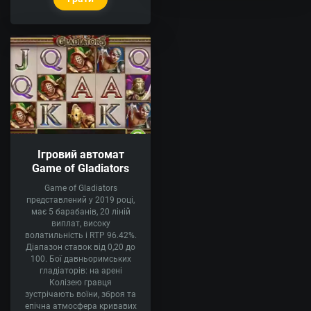
Ігровий автомат
Game of Gladiators
Game of Gladiators
представлений у 2019 році,
має 5 барабанів, 20 ліній
виплат, високу
волатильність і RTP 96.42%.
Діапазон ставок від 0,20 до
100. Бої давньоримських
гладіаторів: на арені
Колізею гравця
зустрічають воїни, зброя та
епічна атмосфера кривавих