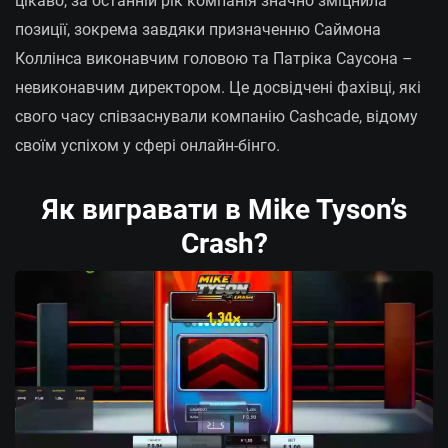
цікаво, за останній рік компанія значно зміцнила
позиції, зокрема завдяки призначенню Саймона
Коллінса виконавчим головою та Патріка Саусона –
невиконавчим директором. Це досвідчені фахівці, які
свого часу співзаснували компанію Cashcade, відому
своїм успіхом у сфері онлайн-бінго.
Як вигравати в Mike Tyson’s
Crash?