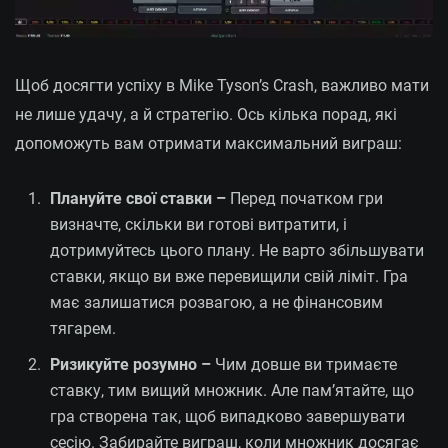
Щоб досягти успіху в Mike Tyson’s Crash, важливо мати
не лише удачу, а й стратегію. Ось кілька порад, які
допоможуть вам отримати максимальний виграш:
Плануйте свої ставки –
Перед початком гри
визначте, скільки ви готові витратити, і
дотримуйтесь цього плану. Не варто збільшувати
ставки, якщо ви вже перевищили свій ліміт. Гра
має залишатися розвагою, а не фінансовим
тягарем.
Ризикуйте розумно –
Чим довше ви тримаєте
ставку, тим вищий множник. Але пам’ятайте, що
гра створена так, щоб випадково завершувати
сесію. Забирайте виграш, коли множник досягає