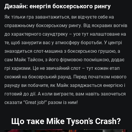
Дизайн: енергія боксерського рингу
Як тільки гра завантажиться, ви відчуєте себе на
справжньому боксерському рингу. Від яскравих вогнів
до характерного саундтреку – усе тут налаштоване на
те, щоб занурити вас у атмосферу боротьби. У центрі
знаходиться слот-машина з боксерською грушою, а
сам Майк Тайсон, з його фірмовою посмішкою, додає
грі харизми. Це не звичайний слот – тут кожен етап
схожий на боксерський раунд. Перед початком нового
раунду ви побачите, як Майк заряджається енергією і
готовий до дії. А коли виграєте, вам навіть захочеться
сказати “Great job!” разом із ним!
Що таке Mike Tyson’s Crash?