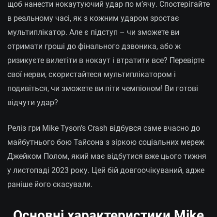
щоб
нанести нокаутуючий удар
по м’ячу. Спостерігайте
в реальному часі, як з кожним ударом зростає
мультиплікатор. Але є підступ – чи зможете ви
отримати гроші до фінального дзвоника, або ж
ризикуєте вилетіти в нокаут і втратити все? Перевірте
свої нерви, скористайтеся мультиплікатором і
подивіться, чи зможете ви піти чемпіоном! Ви готові
відчути удар?
Реліз гри Mike Tyson’s Crash відбувся саме вчасно до
майбутнього бою Тайсона з зіркою соціальних мереж
Джейком Полом, який має відбутися вже цього тижня
у листопаді 2023 року. Цей бій довгоочікуваний, адже
раніше його скасували.
Основні характеристики Mike