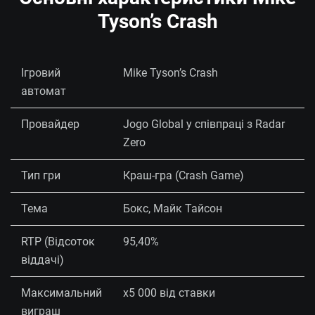
Tyson’s Crash
Ігровий
Mike Tyson’s Crash
автомат
Провайдер
Jogo Global у співпраці з Radar
Zero
Тип гри
Краш-гра (Crash Game)
Тема
Бокс, Майк Тайсон
RTP (Відсоток
95,40%
віддачі)
Максимальний
x5 000 від ставки
виграш