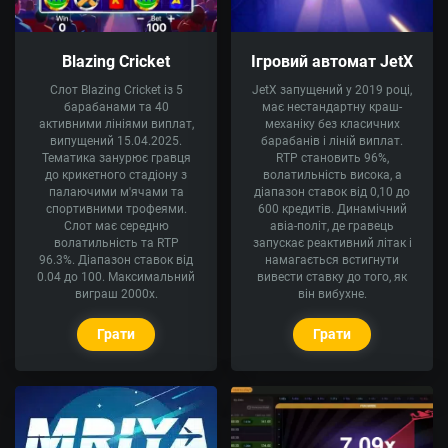
Blazing Cricket
Ігровий автомат JetX
Слот Blazing Cricket із 5
JetX запущений у 2019 році,
барабанами та 40
має нестандартну краш-
активними лініями виплат,
механіку без класичних
випущений 15.04.2025.
барабанів і ліній виплат.
Тематика занурює гравця
RTP становить 96%,
до крикетного стадіону з
волатильність висока, а
палаючими м'ячами та
діапазон ставок від 0,10 до
спортивними трофеями.
600 кредитів. Динамічний
Слот має середню
авіа-політ, де гравець
волатильність та RTP
запускає реактивний літак і
96.3%. Діапазон ставок від
намагається встигнути
0.04 до 100. Максимальний
вивести ставку до того, як
виграш 2000x.
він вибухне.
Грати
Грати