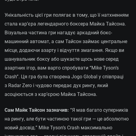
Унікальність цієї гри полягає в тому, що її натхненням
стала кар’єра легендарного боксера Майка Тайсона.
Візуальна частина гри нагадує аркадний бокс-
машинний автомат, а сам Тайсон займає центральне
місце, додаючи азарту і відчуття змагання. Якщо ви
шанувальник боксу або шукаєте щось нове серед
азартних ігор, вам варто спробувати “Mike Tyson’s
Crash”. Ця гра була створена Jogo Global у співпраці
з Radar Zero і чудово передає дух рингу, який
асоціюється з кар’єрою Майка Тайсона.
Сам Майк Тайсон зазначив:
“Я мав багато суперників
на рингу, але бути частиною такої гри — це абсолютно
новий досвід.” Mike Tyson’s Crash максимально