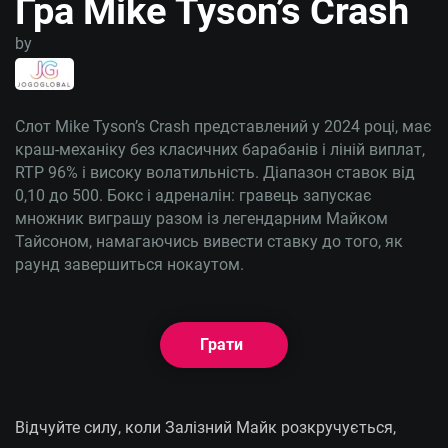
Гра Mike Tyson’s Crash
MRIYA2025
— 100 спінів у
by
Грати
Osiris Gold: Hold
'n' Link
Слот Mike Tyson’s Crash представлений у 2024 році, має
MRIYA2025
краш-механіку без класичних барабанів і ліній виплат,
— 77FS у Big
Грати
RTP 96% і високу волатильність. Діапазон ставок від
Catch Bonanza:
0,10 до 500. Бокс і адреналін: гравець запускає
Perfect Haul
множник виграшу разом із легендарним Майком
Тайсоном, намагаючись вивести ставку до того, як
раунд завершиться нокаутом.
Грати
Відчуйте силу, коли Залізний Майк розкручується,