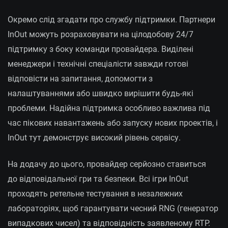
Окремо слід згадати про службу підтримки. Партнери
InOut можуть розраховувати на цілодобову 24/7
підтримку з боку команди провайдера. Виділені
менеджери і технічні спеціалісти завжди готові
відповісти на запитання, допомогти з
налаштуваннями або швидко вирішити будь-які
проблеми. Надійна підтримка особливо важлива під
час пікових навантажень або запуску нових проектів, і
InOut тут демонструє високий рівень сервісу.
На додачу до цього, провайдер серйозно ставиться
до відповідальної гри та безпеки. Всі ігри InOut
проходять ретельне тестування в незалежних
лабораторіях, щоб гарантувати чесний RNG (генератор
випадкових чисел) та відповідність заявленому RTP.