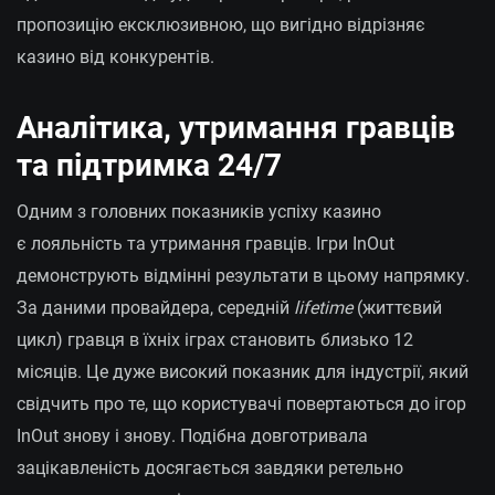
пропозицію ексклюзивною, що вигідно відрізняє
казино від конкурентів.
Аналітика, утримання гравців
та підтримка 24/7
Одним з головних показників успіху казино
є лояльність та утримання гравців. Ігри InOut
демонструють відмінні результати в цьому напрямку.
За даними провайдера, середній
lifetime
(життєвий
цикл) гравця в їхніх іграх становить близько 12
місяців. Це дуже високий показник для індустрії, який
свідчить про те, що користувачі повертаються до ігор
InOut знову і знову. Подібна довготривала
зацікавленість досягається завдяки ретельно