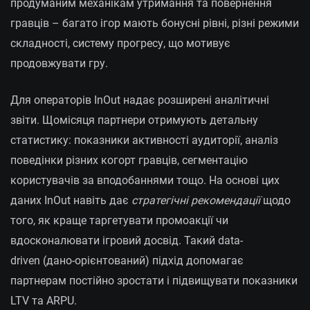
продуманим механікам утримання та повернення
гравців – багато ігор мають бонусні рівні, різні режими
складності, систему прогресу, що мотивує
продовжувати гру.
Для операторів InOut надає розширені аналітичні
звіти. Щомісяця партнери отримують детальну
статистику: показники активності аудиторії, аналіз
поведінки різних когорт гравців, сегментацію
користувачів за вподобаннями тощо. На основі цих
даних InOut навіть дає
стратегічні рекомендації
щодо
того, як краще таргетувати промоакції чи
вдосконалювати ігровий досвід. Такий data-
driven (дано-орієнтований) підхід допомагає
партнерам постійно зростати і підвищувати показники
LTV та ARPU.