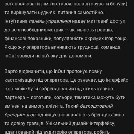
встановлювати ліміти ставок, налаштовувати бонуси)
та вирішувати будь-які питання самостійно.
Інтуїтивна
панель управління
надає миттєвий доступ
до всіх необхідних метрик – активність гравців,
фінансові показники, популярність окремих ігор тощо.
Якщо ж у оператора виникають труднощі, команда
InOut завжди на зв’язку для допомоги.
Варто відзначити, що InOut пропонує повну
кастомізацію під оператора. Це означає, що інтерфейс
ігор може бути забрендований під стиль казино-
партнера – логотипи, кольори, тематика можуть бути
змінені на вимогу клієнта. Такий
безкоштовний
брендинг ігор
підвищує впізнаваність бренду казино
та довіру гравців. Унікальний дизайн інтерфейсу,
адаптований під аудиторію оператора, робить