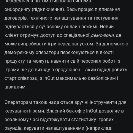
передбачена автоматизована система
онбордингу (підключення). Весь процес підписання
договорів, технічного налаштування та тестування
відбувається у сучасному онлайн-режимі. Новий
клієнт отримує доступ до спеціальної
демо-зони
, де
може випробувати ігри перед запуском. За допомогою
демо-режиму оператори переконуються в якості
продукту та можуть навчити свій персонал роботі з
іграми ще до виходу в продакшен. Такий підхід робить
старт співпраці з InOut максимально безболісним і
швидким.
Операторам також надаються зручні інструменти для
керування іграми. Власний бек-офіс InOut дозволяє в
реальному часі відстежувати статистику ігрових
раундів, керувати налаштуваннями (наприклад,