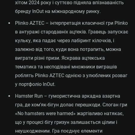
хітом 2024 року і суттєво підняла впізнаваність
бренду InOut на міжнародному ринку.
Plinko AZTEC – інтерпретація класичної гри Plinko
в антуражі стародавніх ацтеків. Гравець запускає
кульку, яка падає через лабіринт кілочків, і
залежно від того, куди вона потрапить, можна
виграти різні призи. Яскрава ацтекська
тематика та несподівані множники виграшів
роблять Plinko AZTEC однією з улюблених розваг
у портфоліо InOut.
Hamster Run – гумористична аркадна азартна
гра, де хом’як-бігун долає перешкоди. Слоган гри
«No hamsters were harmed» жартівливо натякає,
що у процесі бігу гризун залишається цілим і
неушкодженим. Гра поєднує елементи