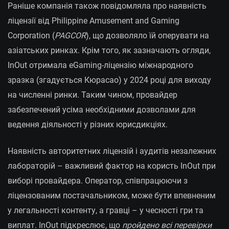
Раніше компанія також повідомляла про наявність
ліцензії від Philippine Amusement and Gaming
Corporation (
PAGCOR
), що дозволяло їй оперувати на
азіатських ринках. Крім того, як зазначають огляди,
InOut отримала eGaming-ліцензію міжнародного
зразка (згадується Кюрасао) у 2024 році для виходу
на численні ринки. Таким чином, провайдер
забезпечений усіма необхідними дозволами для
ведення діяльності у різних юрисдикціях.
Наявність авторитетних ліцензій і аудитів незалежних
лабораторій – важливий фактор на користь InOut при
виборі провайдера. Оператор, співпрацюючи з
ліцензованим постачальником, може бути впевненим
у легальності контенту, а гравці – у чесності гри та
виплат. InOut підкреслює, що
пройдено всі перевірки