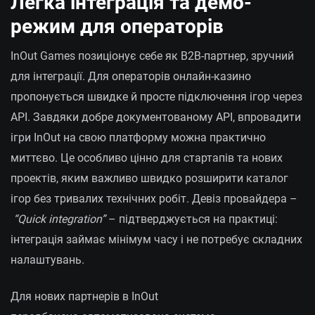
Легка інтеграція та демо-
режим для операторів
InOut Games позиціонує себе як B2B-партнер, зручний
для інтеграції. Для операторів онлайн-казино
пропонується швидке й просте підключення ігор через
API. Завдяки добре документованому API, впровадити
ігри InOut на свою платформу можна практично
миттєво. Це особливо цінно для стартапів та нових
проектів, яким важливо швидко розширити каталог
ігор без тривалих технічних робіт. Девіз провайдера –
“Quick integration”
– підтверджується на практиці:
інтеграція займає мінімум часу і не потребує складних
налаштувань.
Для нових партнерів в InOut