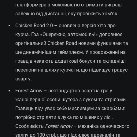
платформера з можливістю отримати виграш
залежно від дистанції, яку пробіжить хом’як.
Chicken Road 2.0 – оновлена версія хіта про
курча. Гра «Обережно, автомобіль!» доповнює
оригінальний Chicken Road новими функціями та
ще динамічнішим геймплеєм. У продовженні на
гравців чекають додаткові бонуси та складніші
перепони на шляху курчати, що підвищує градус
азарту.
Forest Arrow – нестандартна азартна гра у
жанрі першої особи-шутера з луком та стрілами.
Гравець відчуває себе мисливцем за скарбами:
потрібно стріляти з лука по мішенях у лісі.
Особливість
Forest Arrow
– механіка одночасного
залпу до 100 стріл, що підсилює адреналін та