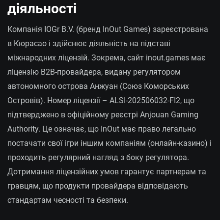
діяльності
Компанія IOGr B.V. (бренд InOut Games) зареєстрована
в Кюрасао і здійснює діяльність на підставі
міжнародних ліцензій. Зокрема, сайт inout.games має
ліцензію B2B-провайдера, видану регулятором
автономного острова Анжуан (Союз Коморських
Островів). Номер ліцензії – ALSI-202506032-FI2, що
підтверджено в офіційному реєстрі Anjouan Gaming
Authority. Це означає, що InOut має право легально
постачати свої ігри іншим компаніям (онлайн-казино) і
проходить регулярний нагляд з боку регулятора.
Дотримання ліцензійних умов гарантує партнерам та
гравцям, що продукти провайдера відповідають
стандартам чесності та безпеки.