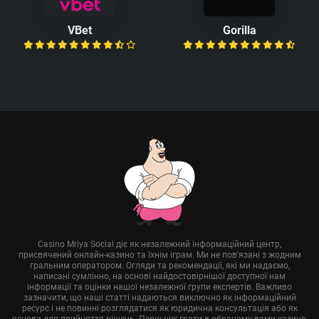
VBet
Gorilla
Casino Mriya Social діє як незалежний інформаційний центр,
присвячений онлайн-казино та їхнім іграм. Ми не пов'язані з жодним
гральним оператором. Огляди та рекомендації, які ми надаємо,
написані сумлінно, на основі найдостовірнішої доступної нам
інформації та оцінки нашої незалежної групи експертів. Важливо
зазначити, що наші статті надаються виключно як інформаційний
ресурс і не повинні розглядатися як юридична консультація або як