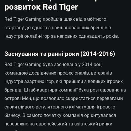
розвиток Red Tiger
Red Tiger Gaming пройшла шлях від амбітного
стартапу до одного з найшанованіших брендів в
індустрії онлайн-ігор за неповних одинадцять років.
Заснування та ранні роки (2014-2016)
Red Tiger Gaming була заснована у 2014 році
командою досвідчених професіоналів, ветеранів
індустрії азартних ігор, які прийшли з великих ігрових
брендів. Штаб-квартира компанії була розташована на
острові Мен, що дозволило скористатися перевагами
сприятливого регуляторного клімату для ігрового
бізнесу. З самого початку компанія орієнтувалася
переважно на європейський та азіатський ринки