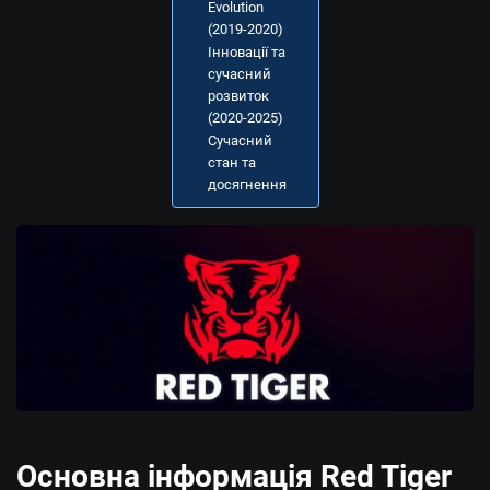
Evolution
(2019-2020)
Інновації та
сучасний
розвиток
(2020-2025)
Сучасний
стан та
досягнення
Основна інформація Red Tiger