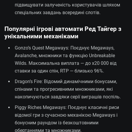
підвищувати залученість користувачів шляхом
спеціальних завдань всередині слотів.
Популярні ігрові автомати Ред Тайгер з
унікальними механіками
Gonzo’s Quest Megaways: Поєднує Megaways,
Avalanche, множники та функцію Unbreakable
Wilds. Максимальна виплата — до x20 000 від
ставки за один спін, RTP — близько 96%.
Dragon’s Fire: Відомий динамічними бонусами,
спінами та прогресивними множниками, які
накопичуються завдяки серії виграшів поспіль.
Piggy Riches Megaways: Поєднує класичні риси
відомої гри з сучасною механікою Megaways і
бонусним раундом із безкоштовними
обертаннями та множниками.