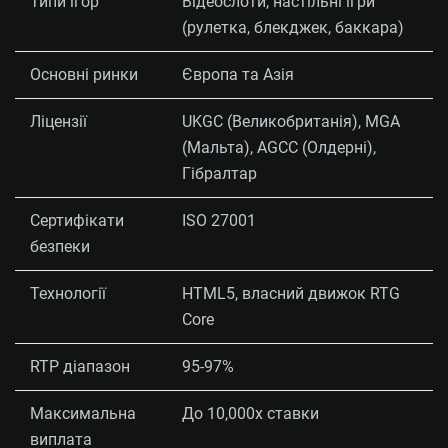
Типи ігор
Відеослоти, настільні ігри
(рулетка, блекджек, баккара)
Основні ринки
Європа та Азія
Ліцензії
UKGC (Великобританія), MGA
(Мальта), AGCC (Олдерні),
Гібралтар
Сертифікати
ISO 27001
безпеки
Технології
HTML5, власний движок RTG
Core
RTP діапазон
95-97%
Максимальна
До 10,000x ставки
виплата