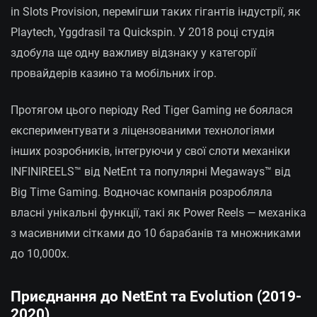
in Slots Provision, перемігши таких гігантів індустрії, як
Playtech, Yggdrasil та Quickspin. У 2018 році студія
здобула ще одну важливу відзнаку у категорії
провайдерів казино та мобільних ігор.
Протягом цього періоду Red Tiger Gaming не боялася
експериментувати з ліцензованими технологіями
інших розробників, інтегруючи у свої слоти механіки
INFINIREELS™ від NetEnt та популярні Megaways™ від
Big Time Gaming. Водночас компанія розробляла
власні унікальні функції, такі як Power Reels — механіка
з масивними сітками до 10 барабанів та множниками
до 10,000x.
Приєднання до NetEnt та Evolution (2019-
2020)