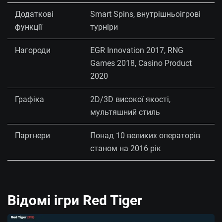
Додаткові
Smart Spins, внутрішньоігрові
функції
турніри
Нагороди
EGR Innovation 2017, RNG
Games 2018, Casino Product
2020
Графіка
2D/3D високої якості,
мультяшний стиль
Партнери
Понад 10 великих операторів
станом на 2016 рік
Відомі ігри Red Tiger