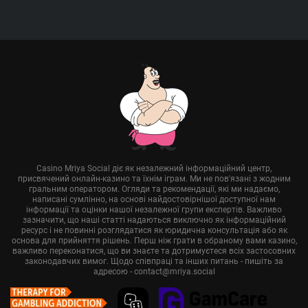
Casino Mriya Social діє як незалежний інформаційний центр,
присвячений онлайн-казино та їхнім іграм. Ми не пов'язані з жодним
гральним оператором. Огляди та рекомендації, які ми надаємо,
написані сумлінно, на основі найдостовірнішої доступної нам
інформації та оцінки нашої незалежної групи експертів. Важливо
зазначити, що наші статті надаються виключно як інформаційний
ресурс і не повинні розглядатися як юридична консультація або як
основа для прийняття рішень. Перш ніж грати в обраному вами казино,
важливо переконатися, що ви знаєте та дотримуєтеся всіх застосовних
законодавчих вимог. Щодо співпраці та інших питань - пишіть за
адресою -
contact@mriya.social