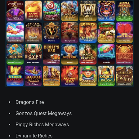
Dragon’s Fire
Gonzo’s Quest Megaways
Piggy Riches Megaways
Dynamite Riches