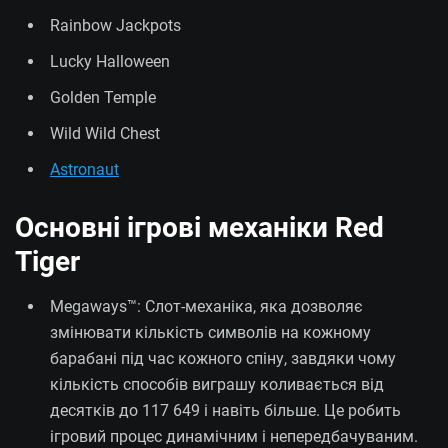
Rainbow Jackpots
Lucky Halloween
Golden Temple
Wild Wild Chest
Astronaut
Основні ігрові механіки Red
Tiger
Megaways™: Слот-механіка, яка дозволяє
змінювати кількість символів на кожному
барабані під час кожного спіну, завдяки чому
кількість способів виграшу коливається від
десятків до 117 649 і навіть більше. Це робить
ігровий процес динамічним і непередбачуваним.